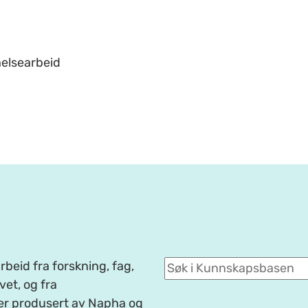
helsearbeid
beid fra forskning, fag,
et, og fra
er produsert av Napha og