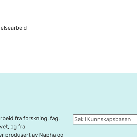
helsearbeid
beid fra forskning, fag,
et, og fra
er produsert av Napha og