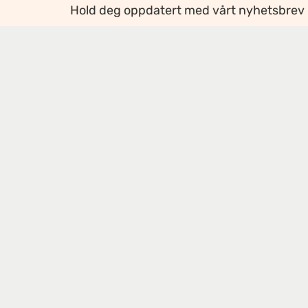
Hold deg oppdatert med vårt nyhetsbrev
Ansvarlig redaktør
:
Ellen Hoxmark
Webredaktør
:
Ragnhild Krogvig Karlsen
Personvern og informasjonskapsler