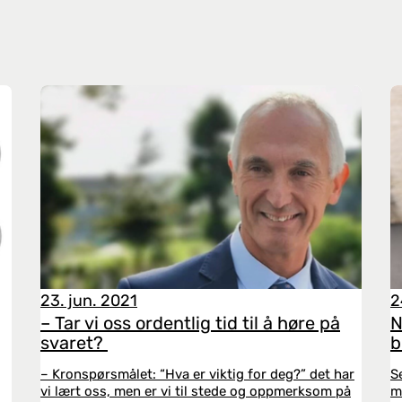
23. jun. 2021
2
– Tar vi oss ordentlig tid til å høre på
N
svaret?
b
– Kronspørsmålet: “Hva er viktig for deg?” det har
S
vi lært oss, men er vi til stede og oppmerksom på
m