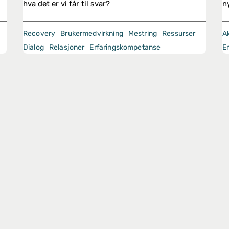
hva det er vi får til svar?
n
Recovery
Brukermedvirkning
Mestring
Ressurser
A
Dialog
Relasjoner
Erfaringskompetanse
E