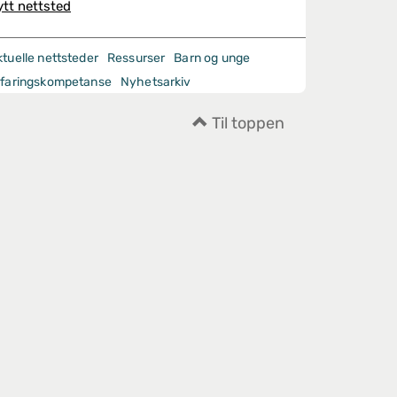
ytt nettsted
ktuelle nettsteder
Ressurser
Barn og unge
rfaringskompetanse
Nyhetsarkiv
Til toppen