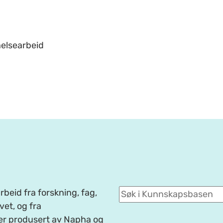
helsearbeid
beid fra forskning, fag,
et, og fra
er produsert av Napha og