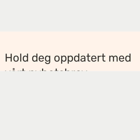
Hold deg oppdatert med
vårt nyhetsbrev
Jeg ønsker å motta nyhetsbrev
*
Jeg bekrefter å ha lest og er enig med
innholdet i
personvernerklæringen
*