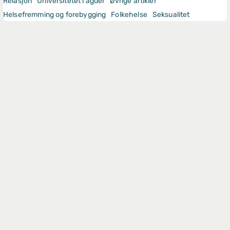
Relasjon
Universitetet i agder
Øvrige artikler
Helsefremming og forebygging
Folkehelse
Seksualitet