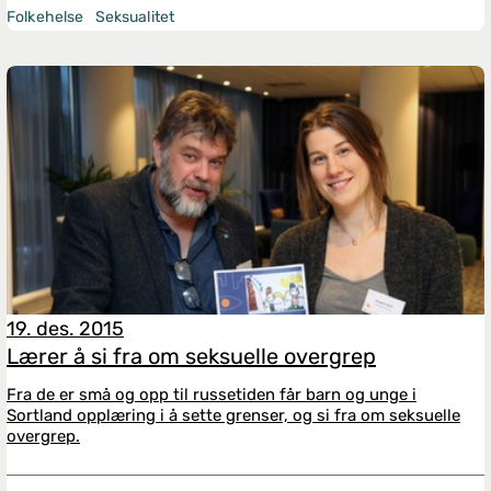
Folkehelse
Seksualitet
19. des. 2015
Lærer å si fra om seksuelle overgrep
Fra de er små og opp til russetiden får barn og unge i
Sortland opplæring i å sette grenser, og si fra om seksuelle
overgrep.