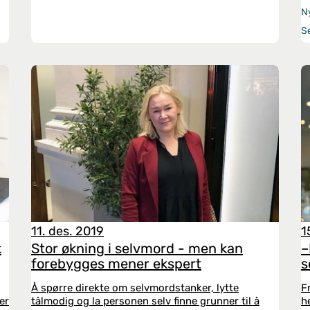
N
S
11. des. 2019
1
k
Stor økning i selvmord - men kan
–
forebygges mener ekspert
s
Å spørre direkte om selvmordstanker, lytte
F
er
tålmodig og la personen selv finne grunner til å
h