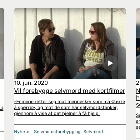
10. jun. 2020
2
Vil forebygge selvmord med kortfilmer
N
h
-Filmene retter seg mot mennesker som må «tørre
s
å spørre», og mot de som har selvmordstanker,
så
gjennom å vise at det hjelper å få hjelp.
S
s
s
Nyheter
Selvmordsforebygging
Selvmord