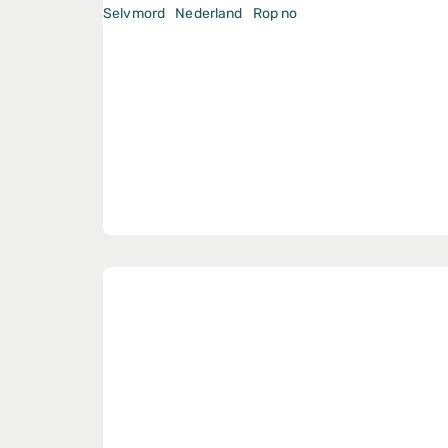
Selvmord
Nederland
Rop no