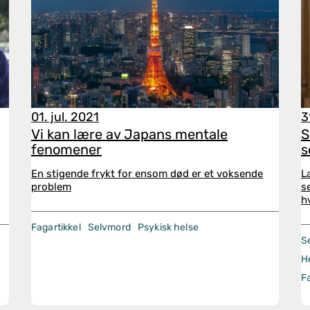
01. jul. 2021
3
Vi kan lære av Japans mentale
S
fenomener
s
En stigende frykt for ensom død er et voksende
L
problem
s
h
Fagartikkel
Selvmord
Psykisk helse
S
H
F