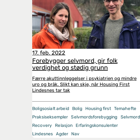
17. feb. 2022
Forebygger selvmord, gir folk
verdighet og stødig grunn
Færre akuttinnleggelser i psykiatrien og mindre
uro og bråk. Slikt kan skje, når Housing First
Lindesnes tar tak
Boligsosialt arbeid
Bolig
Housing first
Temahefte
Praksiseksempler
Selvmordsforebygging
Selvmord
Recovery
Relasjon
Erfaringskonsulenter
Lindesnes
Agder
Nav