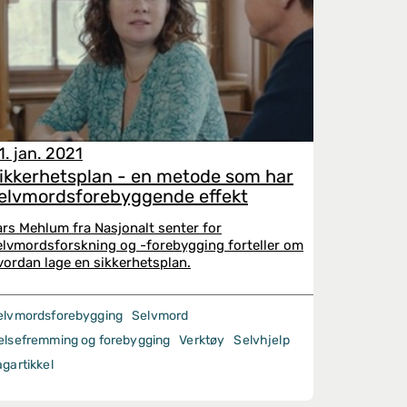
1. jan. 2021
ikkerhetsplan - en metode som har
elvmordsforebyggende effekt
ars Mehlum fra Nasjonalt senter for
elvmordsforskning og -forebygging forteller om
vordan lage en sikkerhetsplan.
elvmordsforebygging
Selvmord
elsefremming og forebygging
Verktøy
Selvhjelp
agartikkel