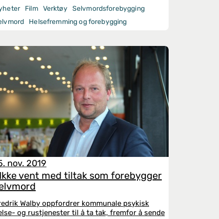
yheter
Film
Verktøy
Selvmordsforebygging
elvmord
Helsefremming og forebygging
5. nov. 2019
Ikke vent med tiltak som forebygger
elvmord
redrik Walby oppfordrer kommunale psykisk
else- og rustjenester til å ta tak, fremfor å sende