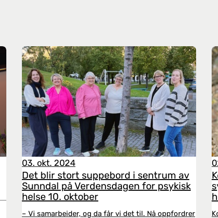
03. okt. 2024
0
Det blir stort suppebord i sentrum av
K
Sunndal på Verdensdagen for psykisk
s
helse 10. oktober
h
– Vi samarbeider, og da får vi det til. Nå oppfordrer
K