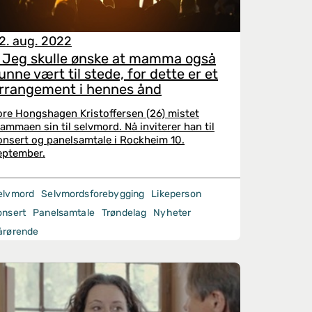
2. aug. 2022
 Jeg skulle ønske at mamma også
unne vært til stede, for dette er et
rrangement i hennes ånd
ore Hongshagen Kristoffersen (26) mistet
ammaen sin til selvmord. Nå inviterer han til
onsert og panelsamtale i Rockheim 10.
eptember.
elvmord
Selvmordsforebygging
Likeperson
onsert
Panelsamtale
Trøndelag
Nyheter
årørende