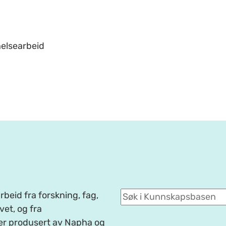
helsearbeid
beid fra forskning, fag,
et, og fra
er produsert av Napha og