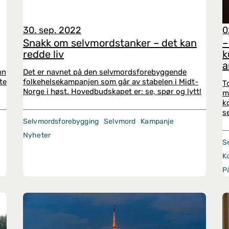
30. sep. 2022
0
Snakk om selvmordstanker – det kan
–
redde liv
k
a
nn
Det er navnet på den selvmordsforebyggende
ite
folkehelsekampanjen som går av stabelen i Midt-
T
Norge i høst. Hovedbudskapet er: se, spør og lytt!
m
k
s
Selvmordsforebygging
Selvmord
Kampanje
Nyheter
S
K
P