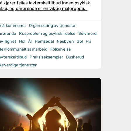
lå kjører felles lavterskeltilbud innen psykisk
else, og pårørende er en viktig målgruppe.
må kommuner
Organisering av tjenester
årørende
Rusproblem og psykisk lidelse
Selvmord
ivillighet
Hol
Ål
Hemsedal
Nesbyen
Gol
Flå
nterkommunalt samarbeid
Folkehelse
avterskeltilbud
Praksiseksempler
Buskerud
ikeverdige tjenester