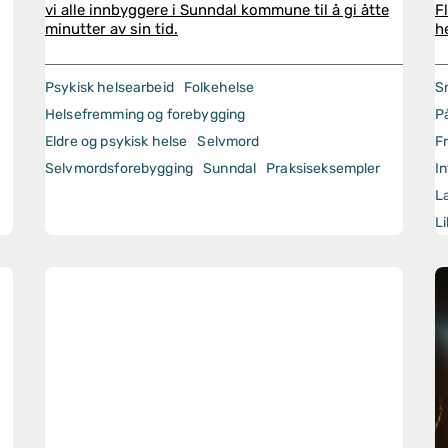
vi alle innbyggere i Sunndal kommune til å gi åtte
F
minutter av sin tid.
h
Psykisk helsearbeid
Folkehelse
S
Helsefremming og forebygging
P
Eldre og psykisk helse
Selvmord
Fr
Selvmordsforebygging
Sunndal
Praksiseksempler
I
L
L