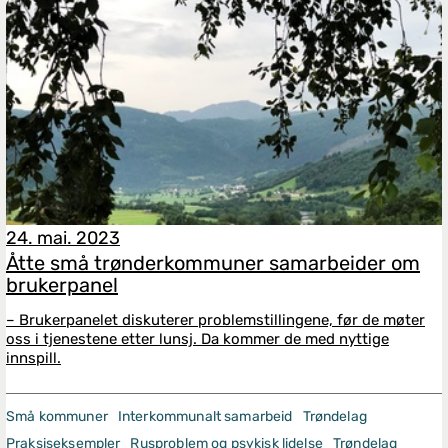
24. mai. 2023
Åtte små trønderkommuner samarbeider om
brukerpanel
– Brukerpanelet diskuterer problemstillingene, før de møter
oss i tjenestene etter lunsj. Da kommer de med nyttige
innspill.
Små kommuner
Interkommunalt samarbeid
Trøndelag
Praksiseksempler
Rusproblem og psykisk lidelse
Trøndelag