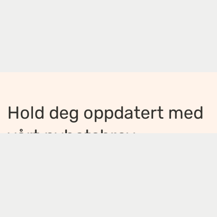
Hold deg oppdatert med
vårt nyhetsbrev
Jeg ønsker å motta nyhetsbrev
*
Jeg bekrefter å ha lest og er enig med
innholdet i
personvernerklæringen
*