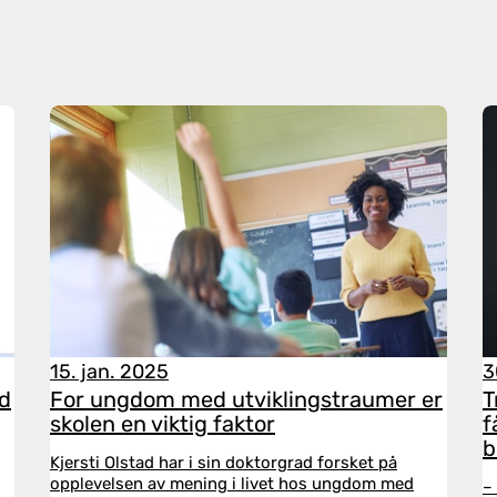
15. jan. 2025
3
ed
For ungdom med utviklingstraumer er
T
skolen en viktig faktor
f
b
Kjersti Olstad har i sin doktorgrad forsket på
opplevelsen av mening i livet hos ungdom med
–