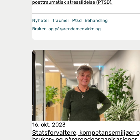
posttraumatisk stresslidelse (PTSD).
Nyheter
Traumer
Ptsd
Behandling
Bruker- og pårørendemedvirkning
16. okt. 2023
Statsforvaltere, kompetansemiljøer 
bruker- og pårørendeorganisasjoner