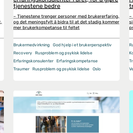
tjenestene bedre
t
– Tjenestene trenger personer med brukererfaring,
–
t,
og det meningsfylt å bidra til at det stadig kommer
s
mer brukerkompetanse til feltet
p
Brukermedvirkning
God hjelp i et brukerperspektiv
R
Recovery
Rusproblem og psykisk lidelse
K
Erfaringskonsulenter
Erfaringskompetanse
T
Traumer
Rusproblem og psykisk lidelse
Oslo
V