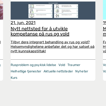
21. jun. 2021
1
Nytt nettsted for å utvikle
M
kompetanse på rus og vold
m
l
Tilbyr dere integrert behandling av rus og vold?
F
Helsemyndighetene anbefaler det og har satset på
H
nytt kunnskapstiltak!
v
g
Rusproblem og psykisk lidelse
Vold
Traumer
Vo
Helhetlige tjenester
Aktuelle nettsteder
Nyheter
V
Kurs