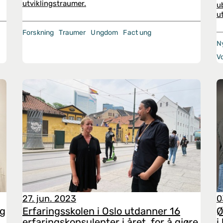
utviklingstraumer.
u
u
Forskning
Traumer
Ungdom
Fact ung
N
V
27. jun. 2023
0
og
Erfaringsskolen i Oslo utdanner 16
Ø
erfaringskonsulenter i året, for å gjøre
i