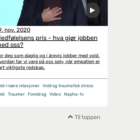
9. nov. 2020
edfølelsens pris - hva gjør jobben
ed oss?
or deg som daglig og i årevis jobber med vold.
vordan tar vi vare på oss selv, når empatien er
årt viktigste redskap.
ld i nære relasjoner
Vold og traumatisk stress
old
Traumer
Foredrag
Video
Napha-tv
Til toppen