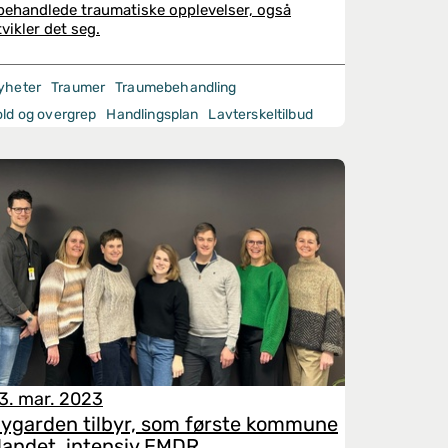
behandlede traumatiske opplevelser, også
tvikler det seg.
yheter
Traumer
Traumebehandling
old og overgrep
Handlingsplan
Lavterskeltilbud
3. mar. 2023
ygarden tilbyr, som første kommune
 landet, intensiv EMDR