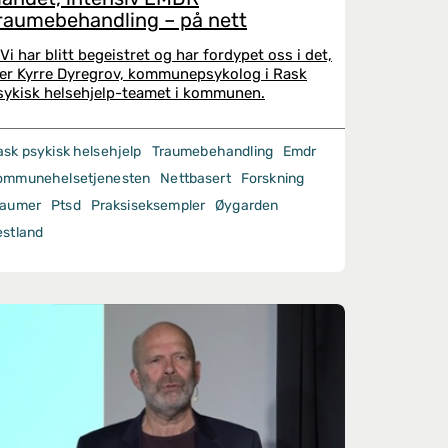
raumebehandling – på nett
 Vi har blitt begeistret og har fordypet oss i det,
ier Kyrre Dyregrov, kommunepsykolog i Rask
sykisk helsehjelp-teamet i kommunen.
ask psykisk helsehjelp
Traumebehandling
Emdr
ommunehelsetjenesten
Nettbasert
Forskning
raumer
Ptsd
Praksiseksempler
Øygarden
estland