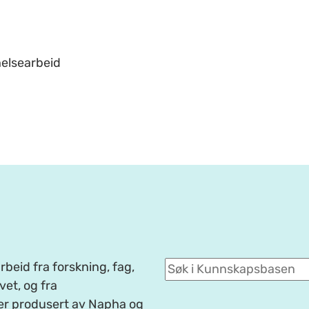
helsearbeid
beid fra forskning, fag,
et, og fra
er produsert av Napha og