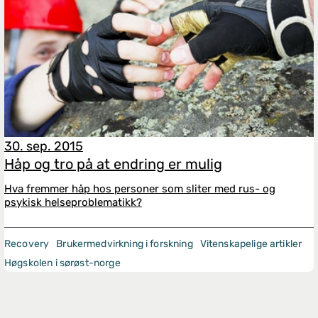
30. sep. 2015
Håp og tro på at endring er mulig
Hva fremmer håp hos personer som sliter med rus- og
psykisk helseproblematikk?
Recovery
Brukermedvirkning i forskning
Vitenskapelige artikler
Høgskolen i sørøst-norge