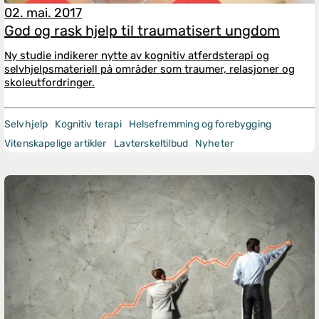
02. mai. 2017
God og rask hjelp til traumatisert ungdom
Ny studie indikerer nytte av kognitiv atferdsterapi og
selvhjelps­materiell på områder som traumer, relasjoner og
skoleutfordringer.
Selvhjelp
Kognitiv terapi
Helsefremming og forebygging
Vitenskapelige artikler
Lavterskeltilbud
Nyheter