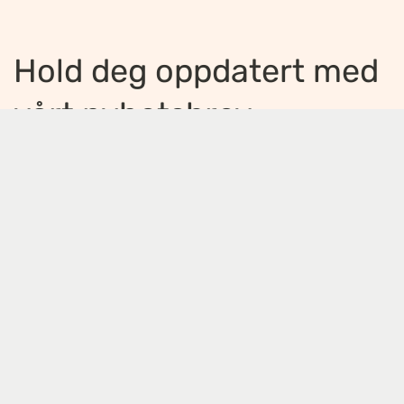
Hold deg oppdatert med
vårt nyhetsbrev
Jeg ønsker å motta nyhetsbrev
*
Jeg bekrefter å ha lest og er enig med
innholdet i
personvernerklæringen
*
Meld på