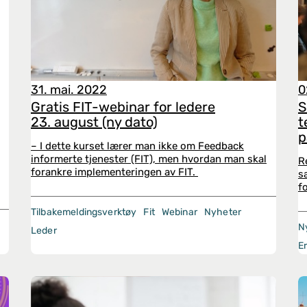
31. mai. 2022
0
Gratis FIT-webinar for ledere
S
23. august (ny dato)
t
p
– I dette kurset lærer man ikke om Feedback
informerte tjenester (FIT), men hvordan man skal
R
forankre implementeringen av FIT.
s
f
Tilbakemeldingsverktøy
Fit
Webinar
Nyheter
N
Leder
E