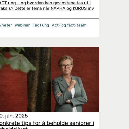
ACT ung – og hvordan kan gevinstene tas ut i
raksis? Dette er tema når NAPHA og KORUS inv
yheter
Webinar
Fact ung
Act- og fact-team
0. jan. 2025
onkrete tips for å beholde seniorer i