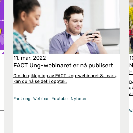
11. mar. 2022
1
FACT Ung-webinaret er nå publisert
N
F
Om du gikk glipp av FACT Ung-webinaret 8. mars,
kan du nå se det i opptak.
D
e
a
g
Fact ung
Webinar
Youtube
Nyheter
W