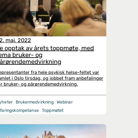
2. mai. 2022
e opptak av årets toppmøte, med
ema bruker- og
årørendemedvirkning
epresentanter fra hele psykisk helse-feltet var
amlet i Oslo tirsdag, og jobbet fram anbefalinger
or bruker- og pårørendemedvirkning.
yheter
Brukermedvirkning
Webinar
rfaringskompetanse
Toppmøtet