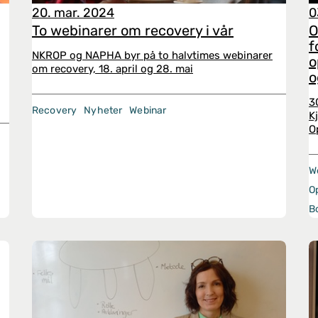
20. mar. 2024
0
To webinarer om recovery i vår
O
f
NKROP og NAPHA byr på to halvtimes webinarer
o
om recovery, 18. april og 28. mai
o
3
Recovery
Nyheter
Webinar
K
O
W
O
B