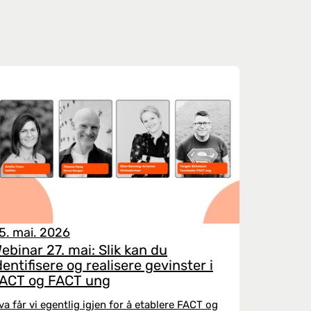
5. mai. 2026
ebinar 27. mai: Slik kan du
dentifisere og realisere gevinster i
ACT og FACT ung
va får vi egentlig igjen for å etablere FACT og