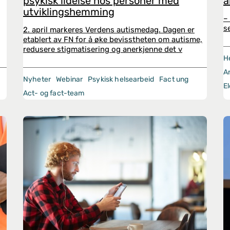
psykisk lidelse hos personer med
a
utviklingshemming
–
s
2. april markeres Verdens autismedag. Dagen er
etablert av FN for å øke bevisstheten om autisme,
redusere stigmatisering og anerkjenne det v
H
A
Nyheter
Webinar
Psykisk helsearbeid
Fact ung
El
Act- og fact-team