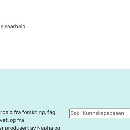
helsearbeid
beid fra forskning, fag,
et, og fra
er produsert av Napha og