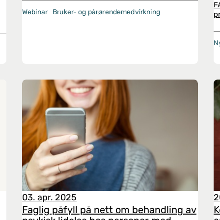
F
Webinar
Bruker- og pårørendemedvirkning
p
N
03. apr. 2025
2
Faglig påfyll på nett om behandling av
K