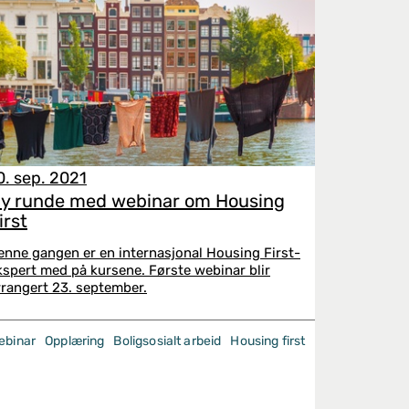
0. sep. 2021
y runde med webinar om Housing
irst
enne gangen er en internasjonal Housing First-
kspert med på kursene. Første webinar blir
rrangert 23. september.
ebinar
Opplæring
Boligsosialt arbeid
Housing first