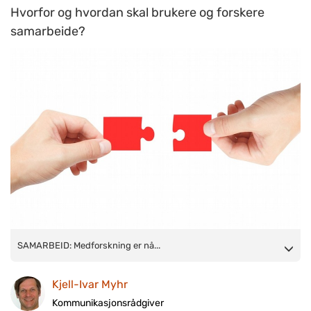
Hvorfor og hvordan skal brukere og forskere
samarbeide?
SAMARBEID: Medforskning er når brukere og forskere går
SAMARBEID: Medforskning er nå...
sammen om forskning innen psykisk helse. Ill.foto:
ww.colourbox.no
Kjell-Ivar Myhr
Kommunikasjonsrådgiver