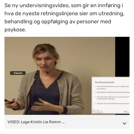
Se ny undervisningsvideo, som gir en innføring i
hva de nyeste retningslinjene sier om utredning,
behandling og oppfølging av personer med
psykose.
VIDEO: Lege Kristin Lie Romm presenterer
VIDEO: Lege Kristin Lie Romm ...
psykoseretningslinjens innhold i en ny video fra TIPS Sør-Øst.