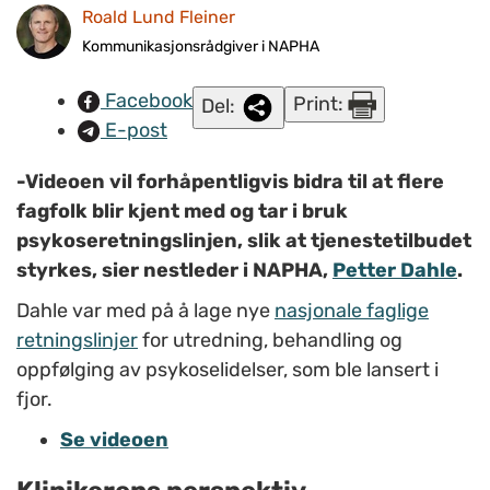
Roald Lund Fleiner
Kommunikasjonsrådgiver i NAPHA
Facebook
Print:
Del:
E-post
-Videoen vil forhåpentligvis bidra til at flere
fagfolk blir kjent med og tar i bruk
psykoseretningslinjen, slik at tjenestetilbudet
styrkes, sier nestleder i NAPHA,
Petter Dahle
.
Dahle var med på å lage nye
nasjonale faglige
retningslinjer
for utredning, behandling og
oppfølging av psykoselidelser, som ble lansert i
fjor.
Se videoen