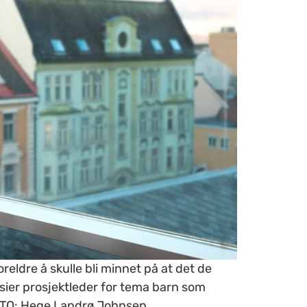
eldre å skulle bli minnet på at det de
sier prosjektleder for tema barn som
OTO: Hege Landrø Johnsen.