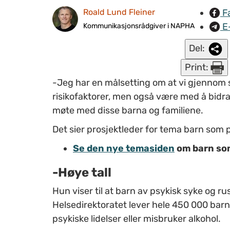
F
Roald Lund Fleiner
E
Kommunikasjonsrådgiver i NAPHA
Del:
Print:
-Jeg har en målsetting om at vi gjennom si
risikofaktorer, men også være med å bidra 
møte med disse barna og familiene.
Det sier prosjektleder for tema barn som 
Se den nye temasiden
om barn so
-Høye tall
Hun viser til at barn av psykisk syke og r
Helsedirektoratet lever hele 450 000 barn 
psykiske lidelser eller misbruker alkohol.