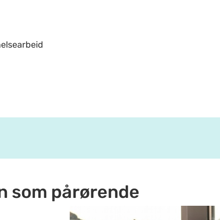
helsearbeid
n som pårørende