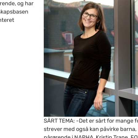
rende, og har
nskapsbasen
nteret
SÅRT TEMA: -Det er sårt for mange for
strever med også kan påvirke barna, 
pårørende i NAPHA, Kristin Trane. F