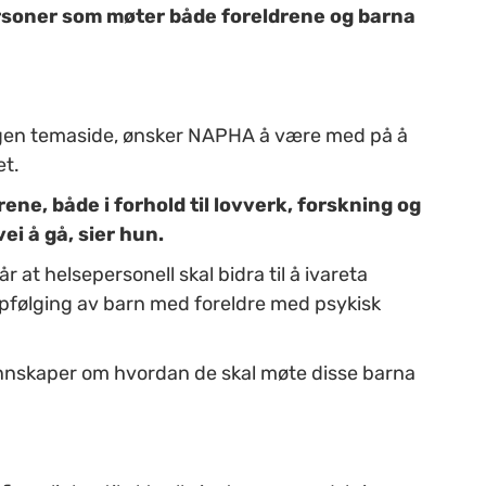
personer som møter både foreldrene og barna
egen temaside, ønsker NAPHA å være med på å
et.
ene, både i forhold til lovverk, forskning og
i å gå, sier hun.
r at helsepersonell skal bidra til å ivareta
pfølging av barn med foreldre med psykisk
nnskaper om hvordan de skal møte disse barna