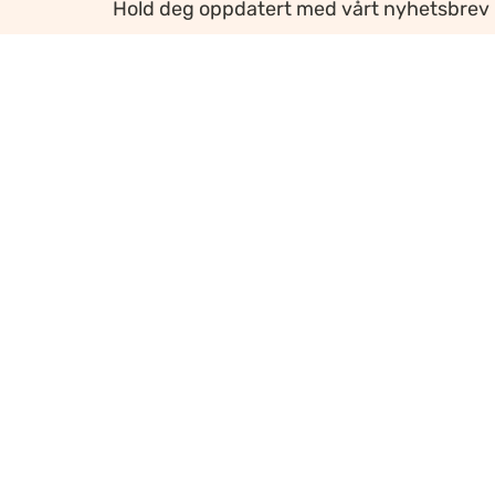
Hold deg oppdatert med vårt nyhetsbrev
Ansvarlig redaktør
:
Ellen Hoxmark
Webredaktør
:
Ragnhild Krogvig Karlsen
Personvern og informasjonskapsler