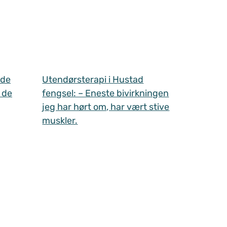
 de
Utendørsterapi i Hustad
 de
fengsel: – Eneste bivirkningen
jeg har hørt om, har vært stive
muskler.