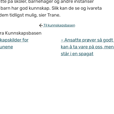
atte på skoler, barnehager og andre instanser
barn har god kunnskap. Slik kan de se og ivareta
em tidligst mulig, sier Trane.
Til kunnskapsbasen
 fra Kunnskapsbasen
apskilder for
– Ansatte prøver så godt
unene
kan å ta vare på oss, men
står i en spagat