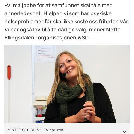
-Vi må jobbe for at samfunnet skal tåle mer
annerledeshet. Hjelpen vi som har psykiske
helseproblemer får skal ikke koste oss friheten vår.
Vi har også lov til å ta dårlige valg, mener Mette
Ellingsdalen i organisasjonen WSO.
MISTET SEG SELV: -FN har støttet meg på at jeg har lov til å
MISTET SEG SELV: -FN har støt...