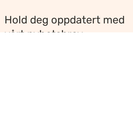
Hold deg oppdatert med
vårt nyhetsbrev
Jeg ønsker å motta nyhetsbrev
*
Jeg bekrefter å ha lest og er enig med
innholdet i
personvernerklæringen
*
Meld på