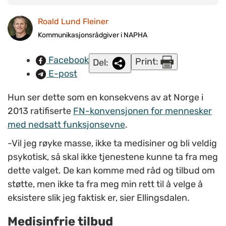
eksistere med min annerledeshet. Da jeg var innlagt i
Roald Lund Fleiner
psykiatrien fikk jeg ikke lov til det. Jeg mistet meg selv, sier
Mette Ellingsdalen. FOTO: Roald Lund Fleiner/NAPHA.
Kommunikasjonsrådgiver i NAPHA
Facebook
Print:
Del:
E-post
Hun ser dette som en konsekvens av at Norge i
2013 ratifiserte
FN-konvensjonen for mennesker
med nedsatt funksjonsevne
.
-Vil jeg røyke masse, ikke ta medisiner og bli veldig
psykotisk, så skal ikke tjenestene kunne ta fra meg
dette valget. De kan komme med råd og tilbud om
støtte, men ikke ta fra meg min rett til å velge å
eksistere slik jeg faktisk er, sier Ellingsdalen.
Medisinfrie tilbud