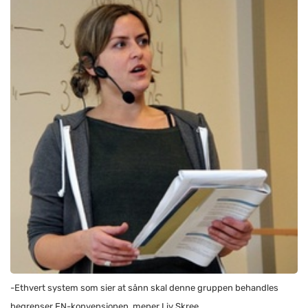
-Ethvert system som sier at sånn skal denne gruppen behandles
begrenser FN-konvensjonen, mener Liv Skree.