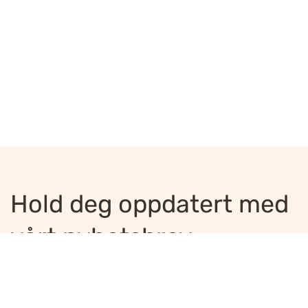
Hold deg oppdatert med
vårt nyhetsbrev
Jeg ønsker å motta nyhetsbrev
*