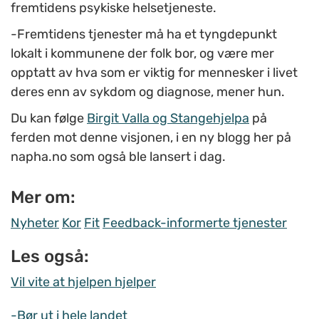
fremtidens psykiske helsetjeneste.
-Fremtidens tjenester må ha et tyngdepunkt
lokalt i kommunene der folk bor, og være mer
opptatt av hva som er viktig for mennesker i livet
deres enn av sykdom og diagnose, mener hun.
Du kan følge
Birgit Valla og Stangehjelpa
på
ferden mot denne visjonen, i en ny blogg her på
napha.no som også ble lansert i dag.
Mer om:
Nyheter
Kor
Fit
Feedback-informerte tjenester
Les også:
Vil vite at hjelpen hjelper
-Bør ut i hele landet