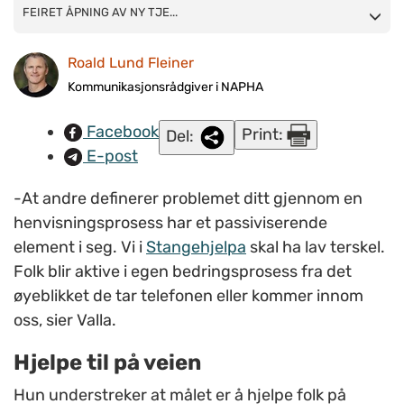
FEIRET ÅPNING AV NY TJENESTE: T.v. leder for Stangehjelpa,
FEIRET ÅPNING AV NY TJE...
Birgit Valla, og virksomhetsleder Liv S. Langberg. FOTO: Bjørnar
Roald Lund Fleiner
Fauske Bye.
Kommunikasjonsrådgiver i NAPHA
Facebook
Print:
Del:
E-post
-At andre definerer problemet ditt gjennom en
henvisningsprosess har et passiviserende
element i seg. Vi i
Stangehjelpa
skal ha lav terskel.
Folk blir aktive i egen bedringsprosess fra det
øyeblikket de tar telefonen eller kommer innom
oss, sier Valla.
Hjelpe til på veien
Hun understreker at målet er å hjelpe folk på