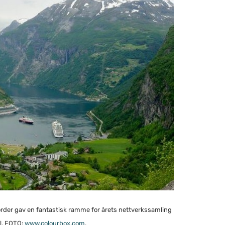
order gav en fantastisk ramme for årets nettverkssamling
al. FOTO:
www.colourbox.com
.