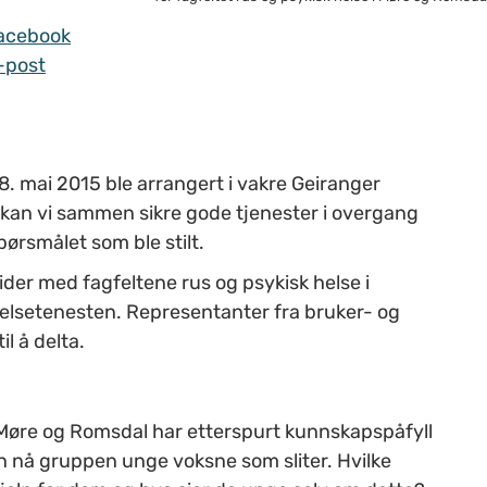
acebook
-post
8. mai 2015 ble arrangert i vakre Geiranger
 kan vi sammen sikre gode tjenester i overgang
pørsmålet som ble stilt.
der med fagfeltene rus og psykisk helse i
helsetenesten. Representanter fra bruker- og
l å delta.
i Møre og Romsdal har etterspurt kunnskapspåfyll
an nå gruppen unge voksne som sliter. Hvilke