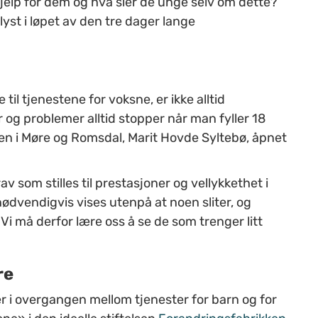
hjelp for dem og hva sier de unge selv om dette?
st i løpet av den tre dager lange
il tjenestene for voksne, er ikke alltid
 og problemer alltid stopper når man fyller 18
en i Møre og Romsdal, Marit Hovde Syltebø, åpnet
 som stilles til prestasjoner og vellykkethet i
ødvendigvis vises utenpå at noen sliter, og
lp. Vi må derfor lære oss å se de som trenger litt
re
er i overgangen mellom tjenester for barn og for