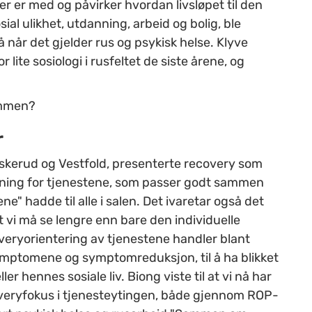
r er med og påvirker hvordan livsløpet til den
ial ulikhet, utdanning, arbeid og bolig, ble
å når det gjelder rus og psykisk helse. Klyve
lite sosiologi i rusfeltet de siste årene, og
ommen?
r
uskerud og Vestfold, presenterte recovery som
nkning for tjenestene, som passer godt sammen
" hadde til alle i salen. Det ivaretar også det
 vi må se lengre enn bare den individuelle
veryorientering av tjenestene handler blant
symptomene og symptomreduksjon, til å ha blikket
er hennes sosiale liv. Biong viste til at vi nå har
overyfokus i tjenesteytingen, både gjennom ROP-