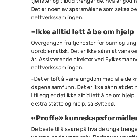
tjenster og tilbud trenger de, hva er god 
Det er noen av spørsmålene som søkes bely
nettverkssamlingen.
–Ikke alltid lett å be om hjelp
Overgangen fra tjenester for barn og unge t
uproblematisk. Det er ikke sånn at vansker
år. Assisterende direktør ved Fylkesmann
nettverkssamlingen.
-Det er tøft å være ungdom med alle de krav
dagens samfunn. Det er ikke sånn at det n
i tillegg er det ikke alltid lett å be om hje
ekstra støtte og hjelp, sa Syltebø.
«Proffe» kunnskapsformidle
De beste til å svare på hva de unge treng