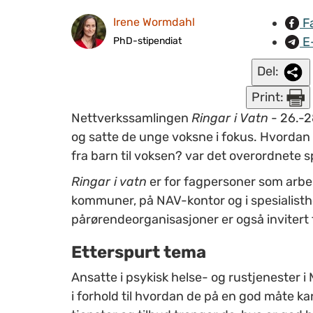
F
Irene Wormdahl
E
PhD-stipendiat
Del:
Print:
Nettverkssamlingen
Ringar i Vatn
- 26.-2
og satte de unge voksne i fokus. Hvordan
fra barn til voksen? var det overordnete s
Ringar i vatn
er for fagpersoner som arbei
kommuner, på NAV-kontor og i spesialist
pårørendeorganisasjoner er også invitert ti
Etterspurt tema
Ansatte i psykisk helse- og rustjenester 
i forhold til hvordan de på en god måte k