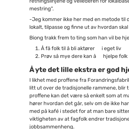
retningslinjene og veilederen for lokalb
mestring".
-Jeg kommer ikke her med en metode til 
lokalt, tilpasse og finne ut av hvordan skal v
Biong trakk frem to ting som han vil be hj
Å få folk til å bli aktører i eget liv
Prøv så mye dere kan å hjelpe folk in
Å yte det lille ekstra er god hj
I likhet med proffene fra Forandringsfabr
litt ut over de tradisjonelle rammene, blir
proffene kan det være så enkelt som at m
hører hvordan det går, selv om de ikke ha
med på kafé i stedet for at man bare sitte
viktigheten av at fagfolk endrer tradisjonen
jobbsammenheng.