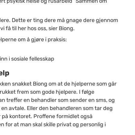
asert psykisk helse og rusarbeid "Sammen om
dere. Dette er ting dere må gnage dere gjennom
i få til her hos oss, sier Biong.
elperne om å gjøre i praksis:
n i sosiale fellesskap
elp
ikken snakket Biong om at de hjelperne som går
 trukket frem som gode hjelpere. I følge
an treffer en behandler som sender en sms, og
r en avtale. Eller den behandleren som tar deg
r på kontoret. Proffene formidlet også
 for at man skal skille privat og personlig i