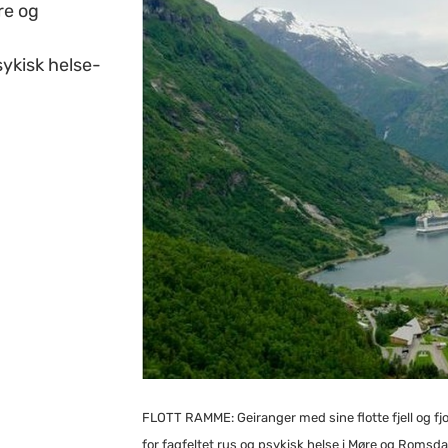
re og
ykisk helse-
FLOTT RAMME: Geiranger med sine flotte fjell og fj
for fagfeltet rus og psykisk helse i Møre og Romsd