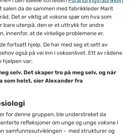
ne» i den ideelle stiftelsen
Forandringsfabrikken
ndt salen da de sammen med fabrikkleder Marit
 råd. Det er viktig at voksne spør om hva som
r bare utenpå, den er et uttrykk for andre
n, innenfor, at de virkelige problemene er.
de fortsatt hjelp. De har med seg et sett av
behov også på vei inn i voksenlivet. Ett av rådene
e hjelpen var:
 meg selv. Det skaper tro på meg selv, og når
va som helst, sier Alexander fra
osiologi
ster for denne gruppen, ble understreket da
esenterte refleksjoner om unge og unge voksne i
dan samfunnssutviklingen - med strukturer og