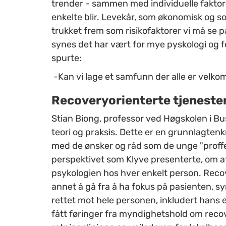
trender - sammen med individuelle faktore
enkelte blir. Levekår, som økonomisk og sos
trukket frem som risikofaktorer vi må se p
synes det har vært for mye pyskologi og for 
spurte:
-Kan vi lage et samfunn der alle er velk
Recoveryorienterte tjeneste
Stian Biong, professor ved Høgskolen i B
teori og praksis. Dette er en grunnlagte
med de ønsker og råd som de unge "proffene
perspektivet som Klyve presenterte, om at
psykologien hos hver enkelt person. Reco
annet å gå fra å ha fokus på pasienten, 
rettet mot hele personen, inkludert hans ell
fått føringer fra myndighetshold om rec