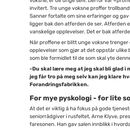
voksne, er de unge selv. Derfor var «proffe
invitert. Tre unge voksne proffer trollba
Sanner fortalte om sine erfaringer og gav
ligger bak den atferden de ser. Atferden e
vanskelige opplevelser. Det er bak atferde
Når proffene er blitt unge voksne trenger 
opplevelser som gjør at det oppstår ulike 
som ble formidlet til de som skal yte denn
-Du skal lære meg at jeg skal bli glad i
jeg får tro på meg selv kan jeg klare h
Forandringsfabrikken.
For mye pyskologi - for lite s
At det er viktig å ha fokus på gode tjene
seniorrådgiver i rusfeltet, Arne Klyve, pr
faresonen. Han gav salen innblikk i hvor