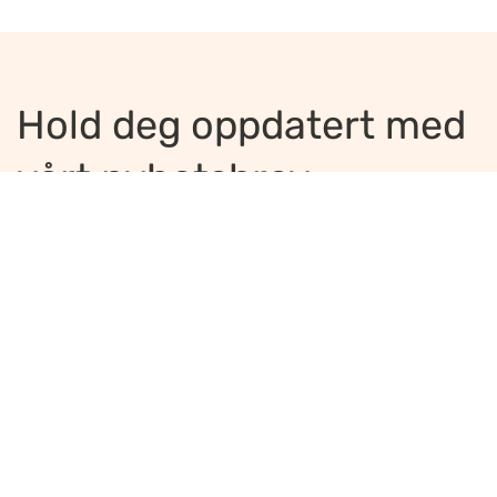
Hold deg oppdatert med
vårt nyhetsbrev
Jeg ønsker å motta nyhetsbrev
*
Jeg bekrefter å ha lest og er enig med
innholdet i
personvernerklæringen
*
Meld på