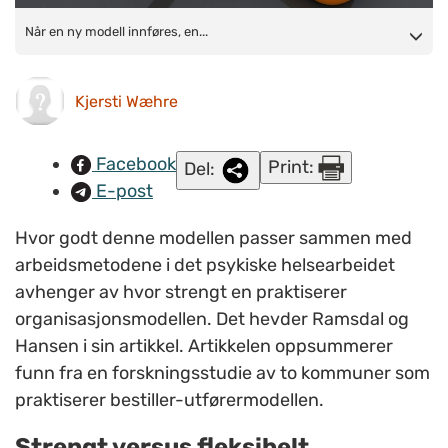
Når en ny modell innføres, endres vilkårene for de allerede
Når en ny modell innføres, en...
etablerte verktøyene.
Kjersti Wæhre
Facebook
Print:
Del:
E-post
Hvor godt denne modellen passer sammen med
arbeidsmetodene i det psykiske helsearbeidet
avhenger av hvor strengt en praktiserer
organisasjonsmodellen. Det hevder Ramsdal og
Hansen i sin artikkel. Artikkelen oppsummerer
funn fra en forskningsstudie av to kommuner som
praktiserer bestiller-utførermodellen.
Strengt versus fleksibelt