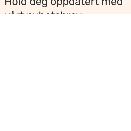
Hold deg oppdatert med
vårt nyhetsbrev
Jeg ønsker å motta nyhetsbrev
*
Jeg bekrefter å ha lest og er enig med
innholdet i
personvernerklæringen
*
Meld på
Ansvarlig redaktør
:
Ellen Hoxmark