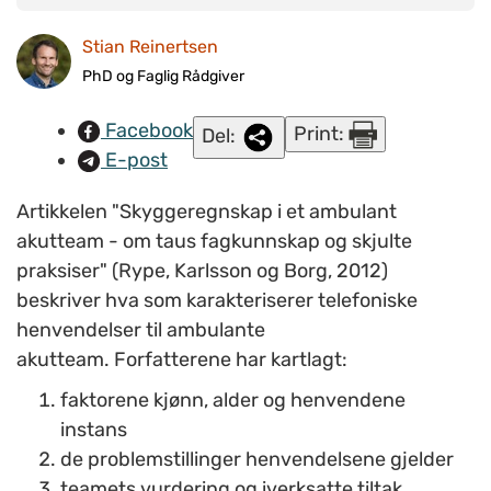
ambulante akutteam viser at nær 60% av henvendelsene ikke
Stian Reinertsen
registreres som pasientsaker. (Foto: www.colourbox.com)
PhD og Faglig Rådgiver
Facebook
Print:
Del:
E-post
Artikkelen "Skyggeregnskap i et ambulant
akutteam - om taus fagkunnskap og skjulte
praksiser" (Rype, Karlsson og Borg, 2012)
beskriver hva som karakteriserer telefoniske
henvendelser til ambulante
akutteam. Forfatterene har kartlagt:
faktorene kjønn, alder og henvendene
instans
de problemstillinger henvendelsene gjelder
teamets vurdering og iverksatte tiltak.