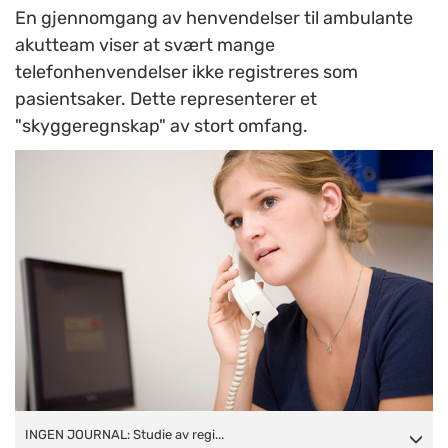
En gjennomgang av henvendelser til ambulante
akutteam viser at svært mange
telefonhenvendelser ikke registreres som
pasientsaker. Dette representerer et
"skyggeregnskap" av stort omfang.
INGEN JOURNAL: Studie av registrerte henvendelser til
INGEN JOURNAL: Studie av regi...