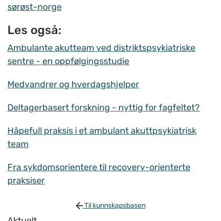
sørøst-norge
Les også:
Ambulante akutteam ved distriktspsykiatriske
sentre - en oppfølgingsstudie
Medvandrer og hverdagshjelper
Deltagerbasert forskning - nyttig for fagfeltet?
Håpefull praksis i et ambulant akuttpsykiatrisk
team
Fra sykdomsorientere til recovery-orienterte
praksiser
Til kunnskapsbasen
Aktuelt