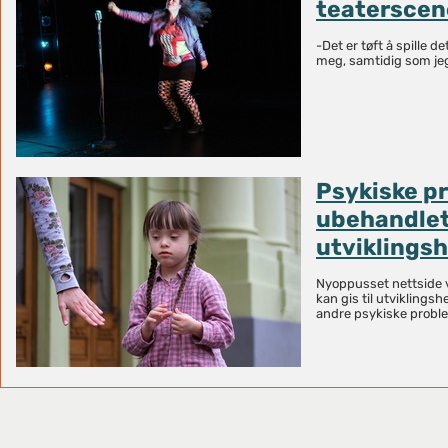
teatersce
-Det er tøft å spille d
meg, samtidig som jeg
Psykiske pr
ubehandlet
utvikling
Nyoppusset nettside v
kan gis til utvikling
andre psykiske probl