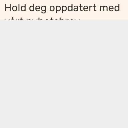
Hold deg oppdatert med
vårt nyhetsbrev
Jeg ønsker å motta nyhetsbrev
*
Jeg bekrefter å ha lest og er enig med
innholdet i
personvernerklæringen
*
Meld på