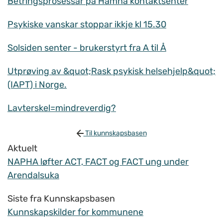
Betringsprosessar på Hamna kontaktsenter
Psykiske vanskar stoppar ikkje kl 15.30
Solsiden senter - brukerstyrt fra A til Å
Utprøving av &quot;Rask psykisk helsehjelp&quot;
(IAPT) i Norge.
Lavterskel=mindreverdig?
Til kunnskapsbasen
Aktuelt
NAPHA løfter ACT, FACT og FACT ung under
Arendalsuka
Siste fra Kunnskapsbasen
Kunnskapskilder for kommunene