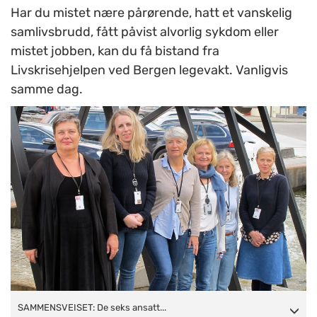
Har du mistet nære pårørende, hatt et vanskelig
samlivsbrudd, fått påvist alvorlig sykdom eller
mistet jobben, kan du få bistand fra
Livskrisehjelpen ved Bergen legevakt. Vanligvis
samme dag.
SAMMENSVEISET:
SAMMENSVEISET: De seks ansatt...
De seks ansatte ved Livskrisehjelpen har