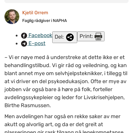
vært der i tre til ti år, og mener stabiliteten skyldes god
Kjetil Orrem
kollegastøtte og en jobbhverdag som aldri blir kjedelig. F.v.
Birthe Rasmussen, Jacqueline Tveit, Marie Thorkildsen,
Faglig rådgiver i NAPHA
Ragnhild Isaksen, Elisabeth Fjellbirkeland og Maren Assev.
Facebook
Print:
Del:
FOTO: KJETIL ORREM/NAPHA
E-post
– Vi er nøye med å understreke at dette ikke er et
behandlingstilbud. Vi gir råd og veiledning, og kan
blant annet mye om selvhjelpsteknikker, i tillegg til
at vi driver en del psykoedukasjon. Ofte er mye av
jobben vår også bare å høre på folk, forteller
avdelingssykepleier og leder for Livskrisehjelpen,
Birthe Rasmussen.
Men avdelingen har også en rekke saker av mer
akutt og alvorlig art, og da er det greit at
plasseringen gir rask tilgang på legekompetanse