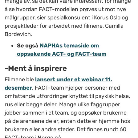
mange av, så det kan være interessant for mange
å se hvordan FACT-modellen prøves ut mot nye
målgrupper, sier spesialkonsulent i Korus Oslo og
prosjektleder for arbeidet med filmene, Camilla
Bordevich.
Se også
NAPHAs temaside om
oppsøkende ACT- og FACT-team
-Ment å inspirere
Filmene ble
lansert under et webinar 11.
desember
. FACT-team hjelper personer med
omfattende utfordringer knyttet til psykisk helse,
rus eller begge deler. Mange ulike faggrupper
jobber sammen i et team, og oppsøker brukerne
på de arenaene de er, enten dette er hjemme hos
brukeren eller andre steder. Det finnes rundt 60
FACT-team i Norge nå.