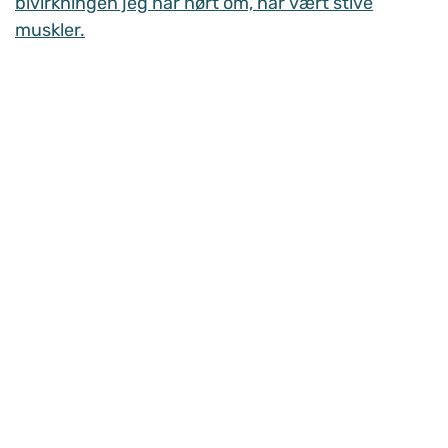
bivirkningen jeg har hørt om, har vært stive
muskler.