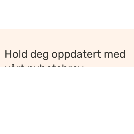
Hold deg oppdatert med
vårt nyhetsbrev
Jeg ønsker å motta nyhetsbrev
*
Jeg bekrefter å ha lest og er enig med
innholdet i
personvernerklæringen
*