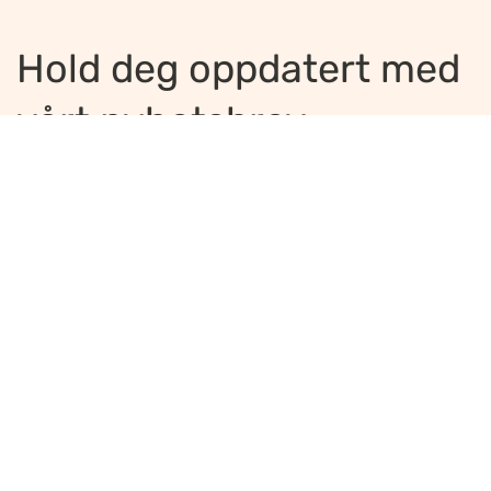
Hold deg oppdatert med
vårt nyhetsbrev
Jeg ønsker å motta nyhetsbrev
*
Jeg bekrefter å ha lest og er enig med
innholdet i
personvernerklæringen
*
Meld på