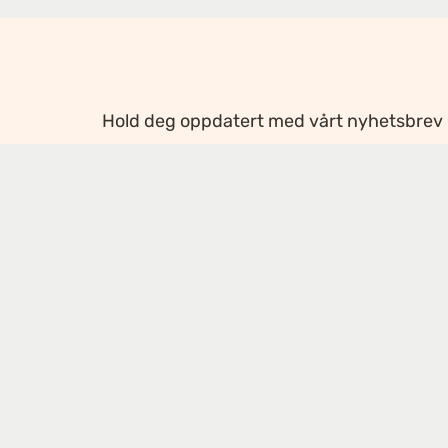
Hold deg oppdatert med vårt nyhetsbrev
Ansvarlig redaktør
:
Ellen Hoxmark