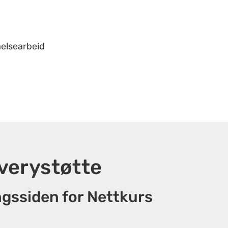
helsearbeid
verystøtte
ngssiden for Nettkurs