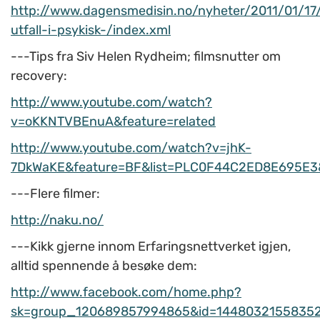
http://www.dagensmedisin.no/nyheter/2011/01/17/
utfall-i-psykisk-/index.xml
---Tips fra Siv Helen Rydheim; filmsnutter om
recovery:
http://www.youtube.com/watch?
v=oKKNTVBEnuA&feature=related
http://www.youtube.com/watch?v=jhK-
7DkWaKE&feature=BF&list=PLC0F44C2ED8E695E3
---Flere filmer:
http://naku.no/
---Kikk gjerne innom Erfaringsnettverket igjen,
alltid spennende å besøke dem:
http://www.facebook.com/home.php?
sk=group_120689857994865&id=1448032155835