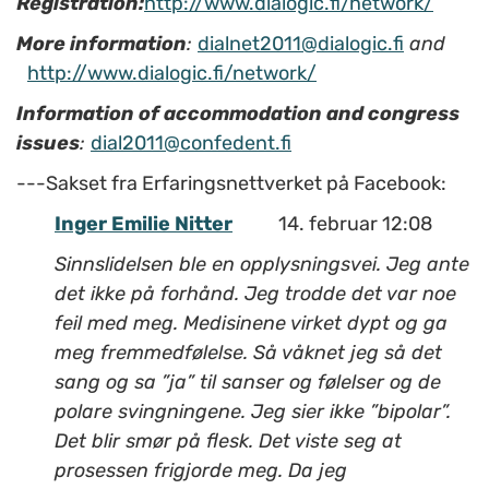
Registration:
http://www.dialogic.fi/network/
More information
:
dialnet2011@dialogic.fi
and
http://www.dialogic.fi/network/
Information of accommodation and congress
issues
:
dial2011@confedent.fi
---Sakset fra Erfaringsnettverket på Facebook:
Inger Emilie Nitter
14. februar 12:08
Sinnslidelsen ble en opplysningsvei. Jeg ante
det ikke på forhånd. Jeg trodde det var noe
feil med meg. Medisinene virket dypt og ga
meg fremmedfølelse. Så våknet jeg så det
sang og sa ”ja” til sanser og følelser og de
polare svingningene. Jeg sier ikke ”bipolar”.
Det blir smør på flesk. Det viste seg at
prosessen frigjorde meg. Da jeg