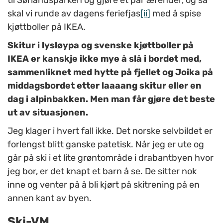
til Sørlandsparken og gjøre et par ærender, og så
skal vi runde av dagens feriefjas
[ii]
med å spise
kjøttboller på IKEA.
Skitur i lysløypa og svenske kjøttboller på
IKEA er kanskje ikke mye å slå i bordet med,
sammenliknet med hytte på fjellet og Joika på
middagsbordet etter laaaang skitur eller en
dag i alpinbakken. Men man får gjøre det beste
ut av situasjonen.
Jeg klager i hvert fall ikke. Det norske selvbildet er
forlengst blitt ganske patetisk. Når jeg er ute og
går på ski i et lite grøntområde i drabantbyen hvor
jeg bor, er det knapt et barn å se. De sitter nok
inne og venter på å bli kjørt på skitrening på en
annen kant av byen.
Ski-VM