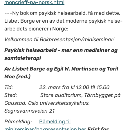
moncrieff-pa-norsk.html
---Ny bok om psykisk helsearbeid, få med dette,
Lisbet Borge er en av det moderne psykisk helse-
arbeidets pionerer i Norge:
Velkommen til Bokpresentasjon/miniseminar!
Psykisk helsearbeid - mer enn medisiner og
samtaleterapi
Av Lisbet Borge og Egil W. Martinsen og Toril
Moe (red.)
Tid: 22. mars fra kl 12.00 til 15.00
Sted: Store auditorium, Tårnbygget på
Gaustad, Oslo universitetssykehus,
Sognsvannsveien 21
Påmelding:
Påmelding til
miniseminar/bokpresentasjon her.
Frist for