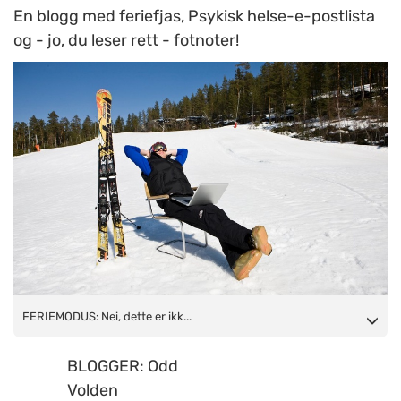
En blogg med feriefjas, Psykisk helse-e-postlista
og - jo, du leser rett - fotnoter!
FERIEMODUS: Nei, dette er ikke Odd Volden, bare en
FERIEMODUS: Nei, dette er ikk...
illustrasjon på hva slags modus han er i for tida.
BLOGGER: Odd
Illustrasjonsfoto: www.colourbox.no
Volden