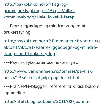
http://psykol.nxc.no/pf/Fag-og-
profesjon/Fagblogger/Birgit-Vallas-
kommuneblogg/Hele-folket-i-terapi
---Færre liggedøgn og mindre tvang med
brukerstyring:
http://psykol.nxc.no/pf/Foreningen/Nyheter-og-
aktuelt/Aktuelt/Faerre-liggedoegn-og-mindre-
tvang-med-brukerstyring
---Psykisk syke papirløse nektes hjelp:
http://www.ivarjohansen.no/temaer/psykisk-
helse/2936-helsehjelp-papirlose.html
---Fra NFPH-bloggen; refererer til kritisk bok om
legemidler:
http://nfph.blogspot.com/2011/02/joanna-