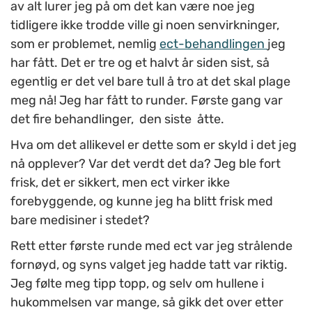
av alt lurer jeg på om det kan være noe jeg
tidligere ikke trodde ville gi noen senvirkninger,
som er problemet, nemlig
ect-behandlingen
jeg
har fått. Det er tre og et halvt år siden sist, så
egentlig er det vel bare tull å tro at det skal plage
meg nå! Jeg har fått to runder. Første gang var
det fire behandlinger, den siste åtte.
Hva om det allikevel er dette som er skyld i det jeg
nå opplever? Var det verdt det da? Jeg ble fort
frisk, det er sikkert, men ect virker ikke
forebyggende, og kunne jeg ha blitt frisk med
bare medisiner i stedet?
Rett etter første runde med ect var jeg strålende
fornøyd, og syns valget jeg hadde tatt var riktig.
Jeg følte meg tipp topp, og selv om hullene i
hukommelsen var mange, så gikk det over etter