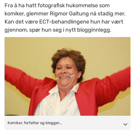
Fra å ha hatt fotografisk hukommelse som
komiker, glemmer Rigmor Galtung nå stadig mer.
Kan det være ECT-behandlingene hun har vært
gjennom, spør hun seg i nytt blogginnlegg.
Komiker, forfatter og blogger Rigmor Galtung. FOTO: Roald
Komiker, forfatter og blogger...
Lund Fleiner/NAPHA arkiv.