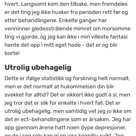
hvert. Langsomt kom den tilbake, men fremdeles
er det ting jeg ikke husker fra perioden rett før og
etter behandlingene. Enkelte ganger har
venninner gledesstrålende mimret om morsomme
ting vi gjorde, og jeg kan ikke i min villeste fantasi
hente det opp i mitt eget hode - det er og blir
borte!
Utrolig ubehagelig
Dette er ifølge statistikk og forskning helt normalt,
men er det normalt at hukommelsen din blir
svekket for alltid? Det er sikkert ikke godt å si, men
jeg tror det er slik for enkelte i hvert fall. Det er
utrolig ubehagelig, men samtidig vet jeg jo ikke om
det er ect-behandlingene som er årsaken. Jeg har
opp gjennom årene hatt noen dype depresjoner,
og de i seg selv kan gi en viss kognitiv svikt. Jeg