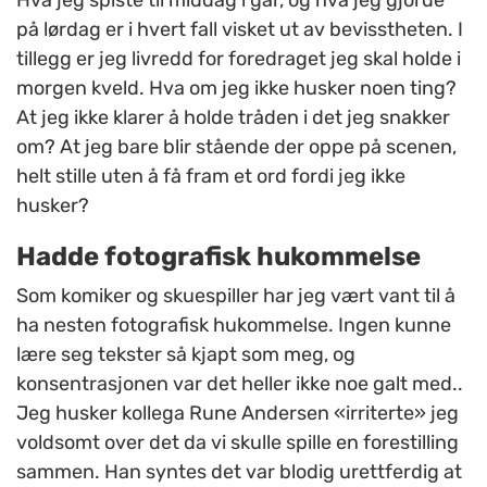
Hva jeg spiste til middag i går, og hva jeg gjorde
på lørdag er i hvert fall visket ut av bevisstheten. I
tillegg er jeg livredd for foredraget jeg skal holde i
morgen kveld. Hva om jeg ikke husker noen ting?
At jeg ikke klarer å holde tråden i det jeg snakker
om? At jeg bare blir stående der oppe på scenen,
helt stille uten å få fram et ord fordi jeg ikke
husker?
Hadde fotografisk hukommelse
Som komiker og skuespiller har jeg vært vant til å
ha nesten fotografisk hukommelse. Ingen kunne
lære seg tekster så kjapt som meg, og
konsentrasjonen var det heller ikke noe galt med..
Jeg husker kollega Rune Andersen «irriterte» jeg
voldsomt over det da vi skulle spille en forestilling
sammen. Han syntes det var blodig urettferdig at