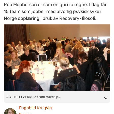
Rob Mcpherson er som en guru å regne. I dag får
15 team som jobber med alvorlig psykisk syke i
Norge opplæring i bruk av Recovery-filosofi.
ACT-NETTVERK: 15 team møtes på Gardermoen. Foto:
ACT-NETTVERK: 15 team møtes p...
Lisbeth Christensen.
Ragnhild Krogvig