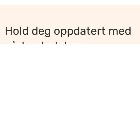
Hold deg oppdatert med
vårt nyhetsbrev
Jeg ønsker å motta nyhetsbrev
*
Jeg bekrefter å ha lest og er enig med
innholdet i
personvernerklæringen
*
Meld på