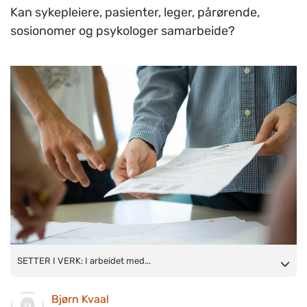
Kan sykepleiere, pasienter, leger, pårørende,
sosionomer og psykologer samarbeide?
SETTER I VERK: I arbeidet med å omsette ROP-
SETTER I VERK: I arbeidet med...
retningslinjen til praksis, er alle invitert inn.(Illustrasjonsfoto:
www.colourbox.no)
Bjørn Kvaal