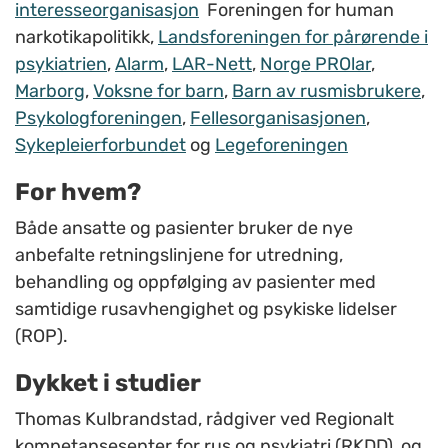
interesseorganisasjon
Foreningen for human
narkotikapolitikk,
Landsforeningen for pårørende i
psykiatrien
,
Alarm
,
LAR-Nett
,
Norge PROlar
,
Marborg
,
Voksne for barn
,
Barn av rusmisbrukere
,
Psykologforeningen
,
Fellesorganisasjonen
,
Sykepleierforbundet
og
Legeforeningen
For hvem?
Både ansatte og pasienter bruker de nye
anbefalte retningslinjene for utredning,
behandling og oppfølging av pasienter med
samtidige rusavhengighet og psykiske lidelser
(ROP).
Dykket i studier
Thomas Kulbrandstad, rådgiver ved Regionalt
kompetansesenter for rus og psykiatri (RKDD), og