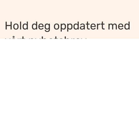
Hold deg oppdatert med
vårt nyhetsbrev
Jeg ønsker å motta nyhetsbrev
*
Jeg bekrefter å ha lest og er enig med
innholdet i
personvernerklæringen
*
Meld på