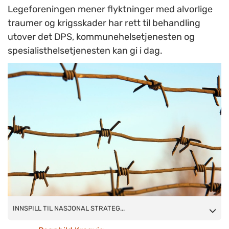
Legeforeningen mener flyktninger med alvorlige
traumer og krigsskader har rett til behandling
utover det DPS, kommunehelsetjenesten og
spesialisthelsetjenesten kan gi i dag.
INNSPILL TIL NASJONAL STRATEGI: Den norske
INNSPILL TIL NASJONAL STRATEG...
legeforening mener det er behov for en høyspesialisert