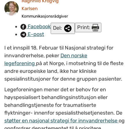
Ragnhild Krogvig
behandlingsinstitusjon eller behandlingstjeneste for
Karlsen
traumatiserte flyktninger - innenfor
Kommunikasjonsrådgiver
spesialisthelsetjenesten.
Facebook
Print:
Del:
E-post
I et innspill 18. Februar til Nasjonal strategi for
innvandrerhelse, peker
Den norske
legeforening
på at Norge, i motsetning til de fleste
andre europeiske land, ikke har kliniske
spesialinstitusjoner for denne gruppen pasienter.
Legeforeningen mener det er behov for en
høyspesialisert behandlingsinstitusjon eller
behandlingstjeneste for traumatiserte
flyktninger- innenfor spesialisthelsetjenesten. De
støtter en nasjonal strategi for innvandrerhelse
og
oppfordrer departementet til å prioritere.