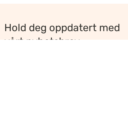
Hold deg oppdatert med
vårt nyhetsbrev
Jeg ønsker å motta nyhetsbrev
*
Jeg bekrefter å ha lest og er enig med
innholdet i
personvernerklæringen
*
Meld på