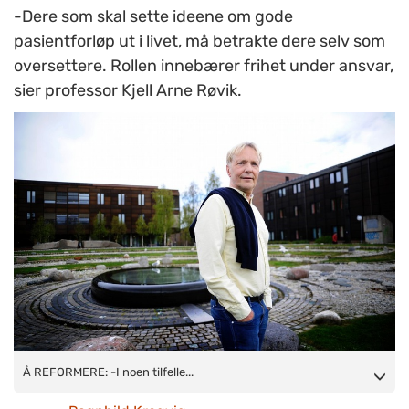
-Dere som skal sette ideene om gode
pasientforløp ut i livet, må betrakte dere selv som
oversettere. Rollen innebærer frihet under ansvar,
sier professor Kjell Arne Røvik.
Å REFORMERE:
Å REFORMERE: -I noen tilfelle...
-I noen tilfeller går det bra, og i andre tilfeller
ille. Det kan være lurt å forstå selve reformarbeidet eller