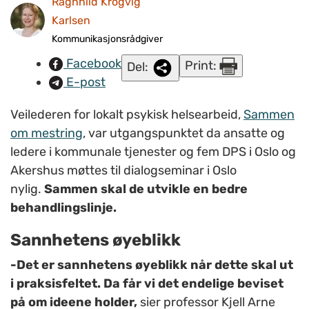
Ragnhild Krogvig
implementeringen, og ikke minst rollen sin bedre, mener
Karlsen
professor Kjell Arne Røvik (FOTO: Rune Stoltz Bertinussen).
Kommunikasjonsrådgiver
Facebook
Print:
Del:
E-post
Veilederen for lokalt psykisk helsearbeid,
Sammen
om mestring
, var utgangspunktet da ansatte og
ledere i kommunale tjenester og fem DPS i Oslo og
Akershus møttes til dialogseminar i Oslo
nylig.
Sammen skal de utvikle en bedre
behandlingslinje.
Sannhetens øyeblikk
-Det er sannhetens øyeblikk når dette skal ut
i praksisfeltet. Da får vi det endelige beviset
på om ideene holder,
sier
professor Kjell Arne