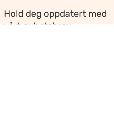
Hold deg oppdatert med
vårt nyhetsbrev
Jeg ønsker å motta nyhetsbrev
*
Jeg bekrefter å ha lest og er enig med
innholdet i
personvernerklæringen
*
Meld på