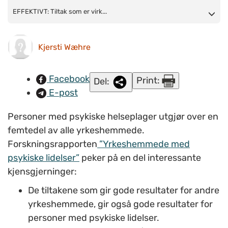
EFFEKTIVT: Tiltak som er virksomme for å få andre
EFFEKTIVT: Tiltak som er virk...
yrkeshemmede ut i jobb, fungere også bra for personer
med psykiske lidelser.
Kjersti Wæhre
Facebook
Print:
Del:
E-post
Personer med psykiske helseplager utgjør over en
femtedel av alle yrkeshemmede.
Forskningsrapporten
”Yrkeshemmede med
psykiske lidelser”
peker på en del interessante
kjensgjerninger:
De tiltakene som gir gode resultater for andre
yrkeshemmede, gir også gode resultater for
personer med psykiske lidelser.