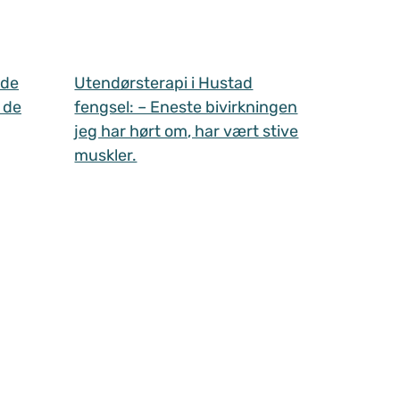
 de
Utendørsterapi i Hustad
 de
fengsel: – Eneste bivirkningen
jeg har hørt om, har vært stive
muskler.