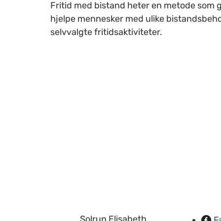
Fritid med bistand heter en metode som g
hjelpe mennesker med ulike bistandsbehov
selvvalgte fritidsaktiviteter.
Solrun Elisabeth
F