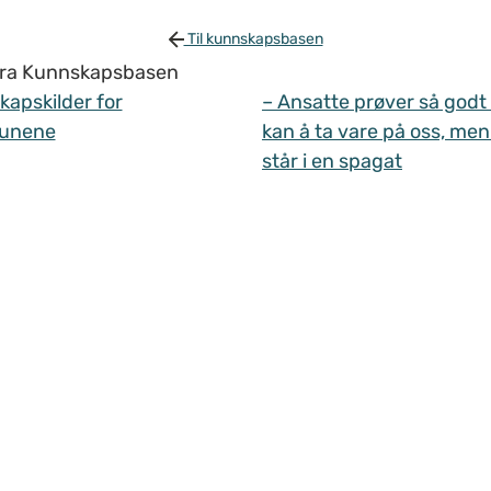
Til kunnskapsbasen
 fra Kunnskapsbasen
apskilder for
– Ansatte prøver så godt
unene
kan å ta vare på oss, men
står i en spagat