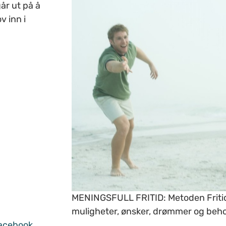
år ut på å
 inn i
MENINGSFULL FRITID: Metoden Fritid
muligheter, ønsker, drømmer og beho
acebook