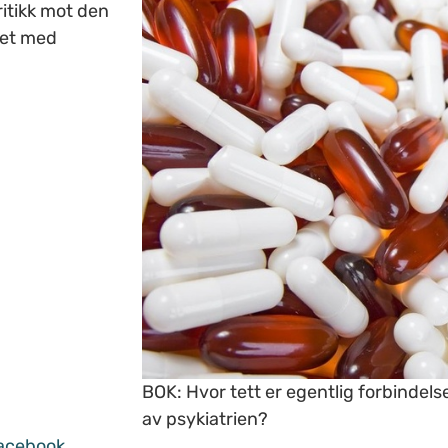
ritikk mot den
pet med
BOK: Hvor tett er egentlig forbindel
av psykiatrien?
acebook