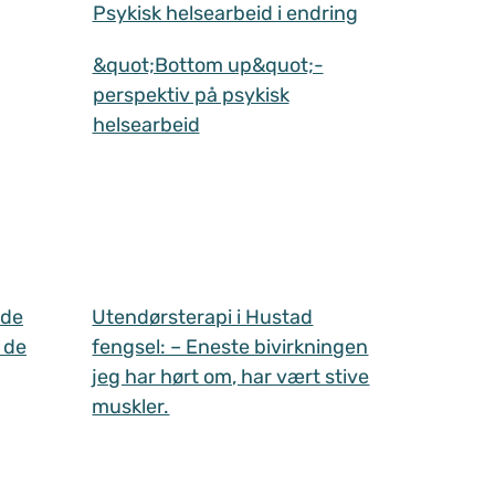
Psykisk helsearbeid i endring
&quot;Bottom up&quot;-
perspektiv på psykisk
helsearbeid
 de
Utendørsterapi i Hustad
 de
fengsel: – Eneste bivirkningen
jeg har hørt om, har vært stive
muskler.