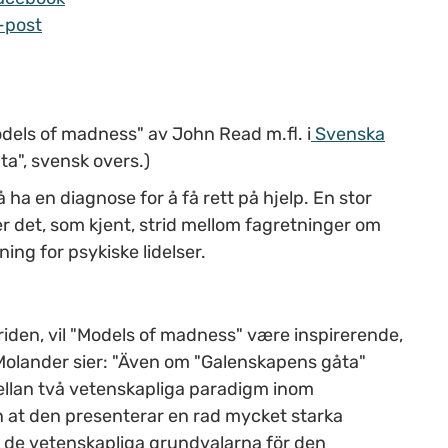
-post
dels of madness" av John Read m.fl. i
Svenska
a", svensk overs.)
 ha en diagnose for å få rett på hjelp. En stor
r det, som kjent, strid mellom fagretninger om
ing for psykiske lidelser.
triden, vil "Models of madness" være inspirerende,
olander sier: "Även om "Galenskapens gåta"
mellan två vetenskapliga paradigm inom
ån at den presenterar en rad mycket starka
 de vetenskapliga grundvalarna för den