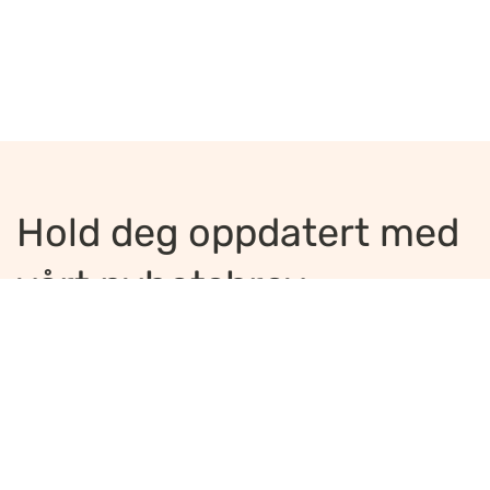
Hold deg oppdatert med
vårt nyhetsbrev
Jeg ønsker å motta nyhetsbrev
*
Jeg bekrefter å ha lest og er enig med
innholdet i
personvernerklæringen
*