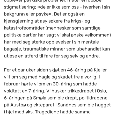
opplever psykiske problemer, møter en dobbel
stigmatisering; «de er ikke som oss - hverken i sin
bakgrunn eller psyke». Det er også en
kjensgjerning at asylsøkere fra krigs- og
katastrofeområder (mennesker som samtlige
politiske partier har sagt vi skal ønske velkommen)
har med seg sterke opplevelser i sin mentale
bagasje, traumatiske minner som ubehandlet kan
utløse en atferd til fare for seg selv og andre.
For et par uker siden skjøt en 46-åring på Kjeller
vilt om seg med hagle og skadet tre alvorlig. I
februar hørte vi om en 30-åring som hadde
voldtatt en 7-åring. Vi husker trikkedrapet i Oslo,
6-åringen på Smøla som ble drept, politidrapene
på Austbø og ekteparet i Sandnes som ble hugget
i hjel med øks. Tragediene hadde samme