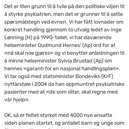
Det er liten grunn til å tvile på den politiske viljen til
å styrke psykiatrien, men det er grunner til å sette
spørsmålstegn ved evnen. Vi har fått lovnader om
konkret handling gjennom to utvalg ledet av Inge
Lønning (H) på 1990-tallet, vi har daværende
helseminister Gudmund Hernes' (Ap) ord for at
«nå skal noe gjøres» og vi benytter anledningen til
å minne helseminister Sylvia Brustad (Ap) om
hennes «garanti for en nasjonal handlingsplan».
Vi tar også med statsminister Bondeviks (KrF)
nyttårstale i 2004 da han oppmuntret psykiatriske
pasienter med at «de som sliter, skal regne med
vår hjelp».
OK, så er feltet styrket med 4000 nye ansatte
siden planen startet, og antallet barn og unge som