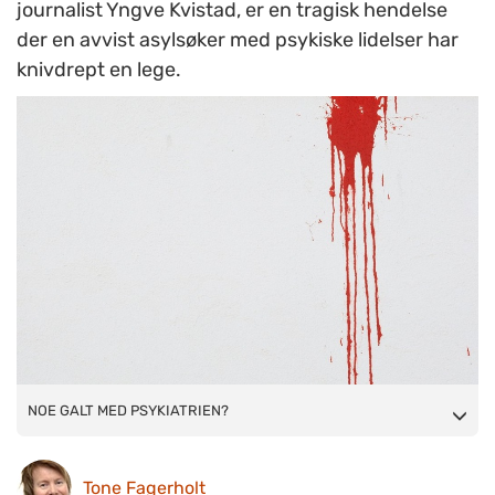
journalist Yngve Kvistad, er en tragisk hendelse
der en avvist asylsøker med psykiske lidelser har
knivdrept en lege.
NOE GALT MED PSYKIATRIEN?
NOE GALT MED PSYKIATRIEN?
Tone Fagerholt