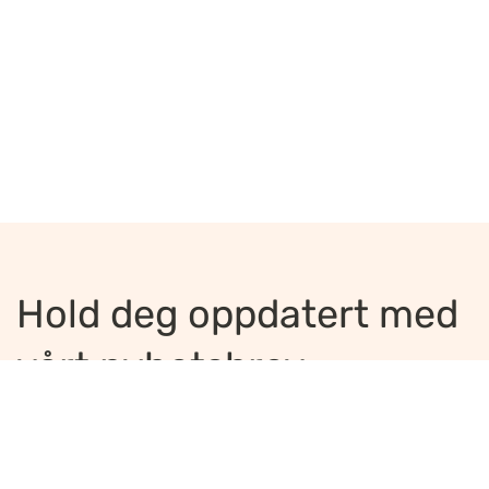
Hold deg oppdatert med
vårt nyhetsbrev
Jeg ønsker å motta nyhetsbrev
*