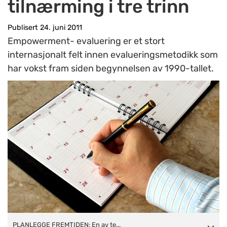
tilnærming i tre trinn
Publisert 24. juni 2011
Empowerment- evaluering er et stort
internasjonalt felt innen evalueringsmetodikk som
har vokst fram siden begynnelsen av 1990-tallet.
PLANLEGGE FREMTIDEN: En av teknikkene som kan styrke
PLANLEGGE FREMTIDEN: En av te...