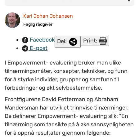
individer, grupper og samfunn til forbedringer og økt
selvbestemmelse.
Karl Johan Johansen
Faglig rådgiver
Facebook
Print:
Del:
E-post
I Empowerment- evaluering bruker man ulike
tilnærmingsmåter, konsepter, teknikker, og funn
for å styrke individer, grupper og samfunn til
forbedringer og økt selvbestemmelse.
Frontfigurene David Fetterman og Abraham
Wandersman har utviklet trinnvise tilnærminger.
De definerer Empowerment- evaluering slik: "En
tilnærming som tar sikte på å øke sannsynligheten
for å oppnå resultater gjennom følgende: