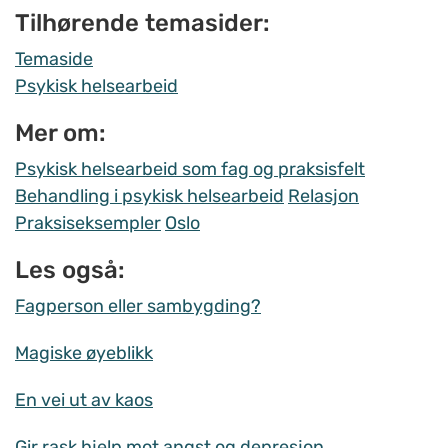
Tilhørende temasider:
Temaside
Psykisk helsearbeid
Mer om:
Psykisk helsearbeid som fag og praksisfelt
Behandling i psykisk helsearbeid
Relasjon
Praksiseksempler
Oslo
Les også:
Fagperson eller sambygding?
Magiske øyeblikk
En vei ut av kaos
Gir rask hjelp mot angst og depresjon