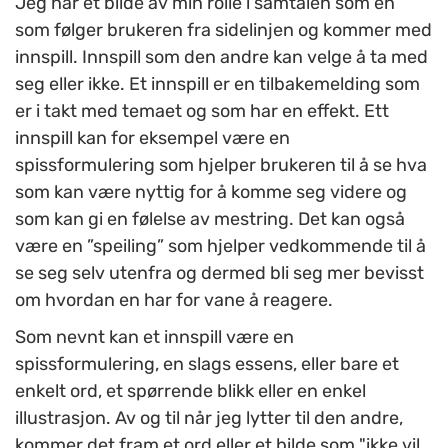
Jeg har et bilde av min rolle i samtalen som en
som følger brukeren fra sidelinjen og kommer med
innspill. Innspill som den andre kan velge å ta med
seg eller ikke. Et innspill er en tilbakemelding som
er i takt med temaet og som har en effekt. Ett
innspill kan for eksempel være en
spissformulering som hjelper brukeren til å se hva
som kan være nyttig for å komme seg videre og
som kan gi en følelse av mestring. Det kan også
være en ”speiling” som hjelper vedkommende til å
se seg selv utenfra og dermed bli seg mer bevisst
om hvordan en har for vane å reagere.
Som nevnt kan et innspill være en
spissformulering, en slags essens, eller bare et
enkelt ord, et spørrende blikk eller en enkel
illustrasjon. Av og til når jeg lytter til den andre,
kommer det fram et ord eller et bilde som "ikke vil