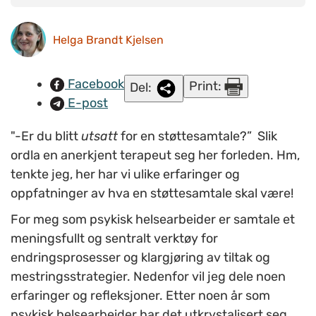
spørsmål som: ”Hvordan kan du takle dette bedre?
Helga Brandt Kjelsen
Facebook
Print:
Del:
E-post
"-Er du blitt
utsatt
for en støttesamtale?” Slik
ordla en anerkjent terapeut seg her forleden. Hm,
tenkte jeg, her har vi ulike erfaringer og
oppfatninger av hva en støttesamtale skal være!
For meg som psykisk helsearbeider er samtale et
meningsfullt og sentralt verktøy for
endringsprosesser og klargjøring av tiltak og
mestringsstrategier. Nedenfor vil jeg dele noen
erfaringer og refleksjoner. Etter noen år som
psykisk helsearbeider har det utkrystalisert seg