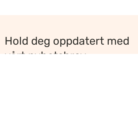
Hold deg oppdatert med
vårt nyhetsbrev
Jeg ønsker å motta nyhetsbrev
*
Jeg bekrefter å ha lest og er enig med
innholdet i
personvernerklæringen
*
Meld på