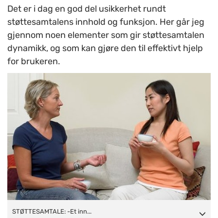
Det er i dag en god del usikkerhet rundt
støttesamtalens innhold og funksjon. Her går jeg
gjennom noen elementer som gir støttesamtalen
dynamikk, og som kan gjøre den til effektivt hjelp
for brukeren.
STØTTESAMTALE: -Et innspill kan også være et åpent
STØTTESAMTALE: -Et inn...