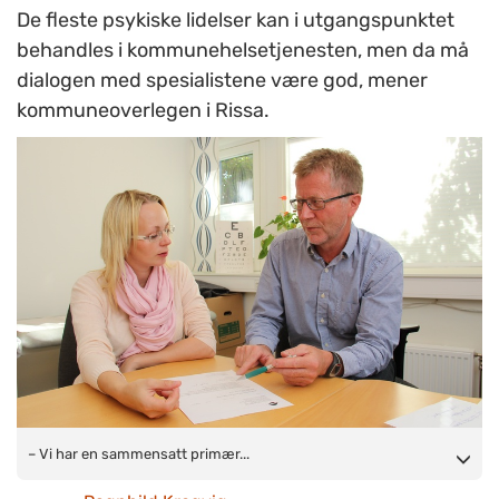
De fleste psykiske lidelser kan i utgangspunktet
behandles i kommunehelsetjenesten, men da må
dialogen med spesialistene være god, mener
kommuneoverlegen i Rissa.
– Vi har en sammensatt primærhelsetjeneste, og
– Vi har en sammensatt primær...
fastlegene samarbeider tett med Avdeling for aktivitet og