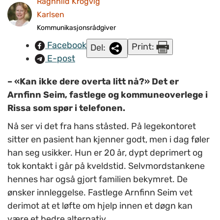
Ragnhild Krogvig
psykisk helse i kommune
Karlsen
Kommunikasjonsrådgiver
Facebook
Print:
Del:
E-post
– «Kan ikke dere overta litt nå?» Det er
Arnfinn Seim, fastlege og kommuneoverlege i
Rissa som spør i telefonen.
Nå ser vi det fra hans ståsted. På legekontoret
sitter en pasient han kjenner godt, men i dag føler
han seg usikker. Hun er 20 år, dypt deprimert og
tok kontakt i går på kveldstid. Selvmordstankene
hennes har også gjort familien bekymret. De
ønsker innleggelse. Fastlege Arnfinn Seim vet
derimot at et løfte om hjelp innen et døgn kan
være et bedre alternativ.