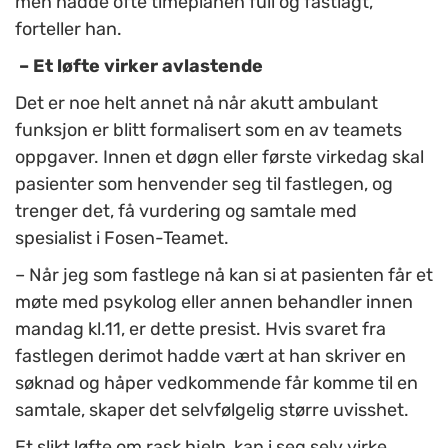
men hadde ofte timeplanen full og fastlagt,
forteller han.
– Et løfte virker avlastende
Det er noe helt annet nå når akutt ambulant
funksjon er blitt formalisert som en av teamets
oppgaver. Innen et døgn eller første virkedag skal
pasienter som henvender seg til fastlegen, og
trenger det, få vurdering og samtale med
spesialist i Fosen-Teamet.
– Når jeg som fastlege nå kan si at pasienten får et
møte med psykolog eller annen behandler innen
mandag kl.11, er dette presist. Hvis svaret fra
fastlegen derimot hadde vært at han skriver en
søknad og håper vedkommende får komme til en
samtale, skaper det selvfølgelig større uvisshet.
Et slikt løfte om rask hjelp, kan i seg selv virke