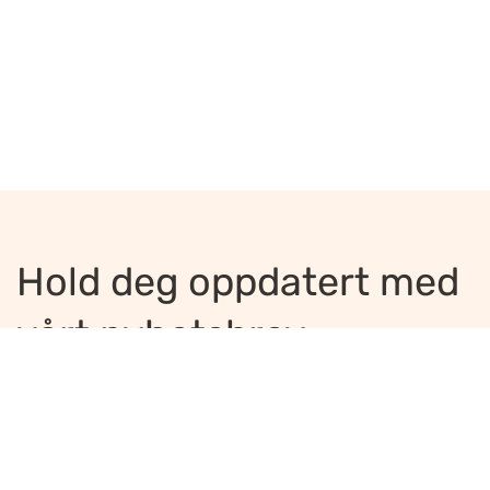
Hold deg oppdatert med
vårt nyhetsbrev
Jeg ønsker å motta nyhetsbrev
*
Jeg bekrefter å ha lest og er enig med