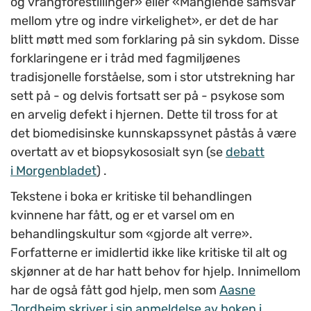
og vrangforestillinger» eller «Manglende samsvar
mellom ytre og indre virkelighet», er det de har
blitt møtt med som forklaring på sin sykdom. Disse
forklaringene er i tråd med fagmiljøenes
tradisjonelle forståelse, som i stor utstrekning har
sett på - og delvis fortsatt ser på - psykose som
en arvelig defekt i hjernen. Dette til tross for at
det biomedisinske kunnskapssynet påstås å være
overtatt av et biopsykososialt syn (se
debatt
i Morgenbladet
) .
Tekstene i boka er kritiske til behandlingen
kvinnene har fått, og er et varsel om en
behandlingskultur som «gjorde alt verre».
Forfatterne er imidlertid ikke like kritiske til alt og
skjønner at de har hatt behov for hjelp. Innimellom
har de også fått god hjelp, men som
Aasne
Jordheim skriver i sin anmeldelse av boken i