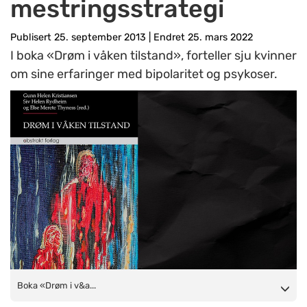
mestringsstrategi
Publisert 25. september 2013
|
Endret 25. mars 2022
I boka «Drøm i våken tilstand», forteller sju kvinner
om sine erfaringer med bipolaritet og psykoser.
Boka «Drøm i våken tilstand», Gunn Helen Kristiansen, Siv
Boka «Drøm i v&a...
Helen Rydheim og Else Merete Thyness (Illustrasjonsfoto: Siv