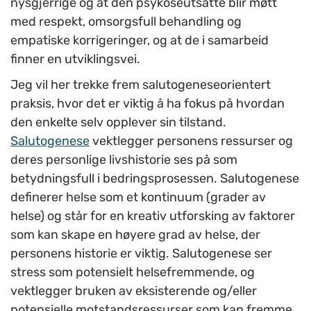
nysgjerrige og at den psykoseutsatte blir møtt
med respekt, omsorgsfull behandling og
empatiske korrigeringer, og at de i samarbeid
finner en utviklingsvei.
Jeg vil her trekke frem salutogeneseorientert
praksis, hvor det er viktig å ha fokus på hvordan
den enkelte selv opplever sin tilstand.
Salutogenese
vektlegger personens ressurser og
deres personlige livshistorie ses på som
betydningsfull i bedringsprosessen. Salutogenese
definerer helse som et kontinuum (grader av
helse) og står for en kreativ utforsking av faktorer
som kan skape en høyere grad av helse, der
personens historie er viktig. Salutogenese ser
stress som potensielt helsefremmende, og
vektlegger bruken av eksisterende og/eller
potensielle motstandsressurser som kan fremme