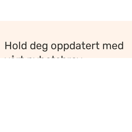
Hold deg oppdatert med
vårt nyhetsbrev
Jeg ønsker å motta nyhetsbrev
*
Jeg bekrefter å ha lest og er enig med
innholdet i
personvernerklæringen
*
Meld på