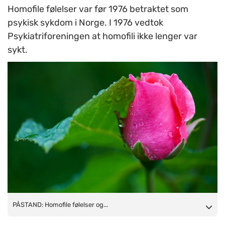
Homofile følelser var før 1976 betraktet som
psykisk sykdom i Norge. I 1976 vedtok
Psykiatriforeningen at homofili ikke lenger var
sykt.
PÅSTAND: Homofile følelser og homoseksualitet har vært
PÅSTAND: Homofile følelser og...
tabubelagte temaer i norsk psykiatri. (Ill.foto: