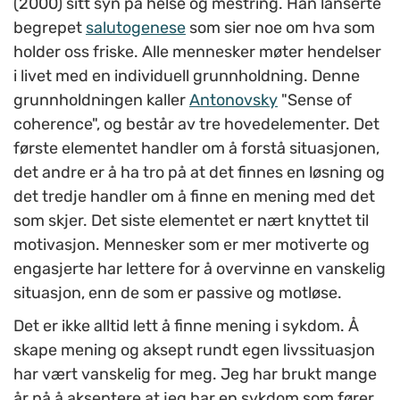
(2000) sitt syn på helse og mestring. Han lanserte
begrepet
salutogenese
som sier noe om hva som
holder oss friske. Alle mennesker møter hendelser
i livet med en individuell grunnholdning. Denne
grunnholdningen kaller
Antonovsky
"Sense of
coherence", og består av tre hovedelementer. Det
første elementet handler om å forstå situasjonen,
det andre er å ha tro på at det finnes en løsning og
det tredje handler om å finne en mening med det
som skjer. Det siste elementet er nært knyttet til
motivasjon. Mennesker som er mer motiverte og
engasjerte har lettere for å overvinne en vanskelig
situasjon, enn de som er passive og motløse.
Det er ikke alltid lett å finne mening i sykdom. Å
skape mening og aksept rundt egen livssituasjon
har vært vanskelig for meg. Jeg har brukt mange
år på å akseptere at jeg har en sykdom som fører