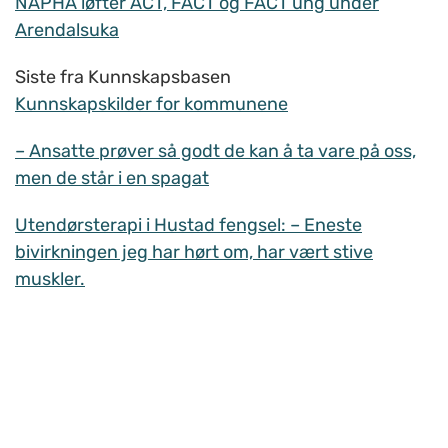
NAPHA løfter ACT, FACT og FACT ung under
Arendalsuka
Siste fra Kunnskapsbasen
Kunnskapskilder for kommunene
– Ansatte prøver så godt de kan å ta vare på oss,
men de står i en spagat
Utendørsterapi i Hustad fengsel: – Eneste
bivirkningen jeg har hørt om, har vært stive
muskler.