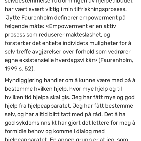
selvbestemmelse i utformingen av hjelpetilbudet
har vært svært viktig i min tilfriskningsprosess.
Jytte Faurenholm definerer empowerment på
følgende måte: «Empowerment er en aktiv
prosess som reduserer maktesløshet, og
forsterker det enkelte individets muligheter for å
selv treffe avgjørelser over forhold som vedrører
egne eksistensielle hverdagsvilkår» (Faurenholm,
1999 s. 52).
Myndiggjøring handler om å kunne være med på å
bestemme hvilken hjelp, hvor mye hjelp og til
hvilken tid hjelpa skal gis. Jeg har fått mye og god
hjelp fra hjelpeapparatet. Jeg har fått bestemme
selv, og har alltid blitt tatt med på råd. Det å ha
god sykdomsinnsikt har gjort det lettere for meg å
formidle behov og komme i dialog med
hjelpeapparatet. En annen grunn er at jeg, som