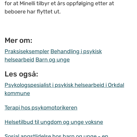
for at Minelli tilbyr et års oppfølging etter at
beboere har flyttet ut.
Mer om:
Praksiseksempler
Behandling i psykisk
helsearbeid
Barn og unge
Les også:
Psykologspesialist i psykisk helsearbeid i Orkdal
kommune
Terapi hos psykomotorikeren
Helsetilbud til ungdom og unge voksne
Sosial angstlidelse hos barn og unge - en