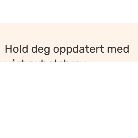
Hold deg oppdatert med
vårt nyhetsbrev
Jeg ønsker å motta nyhetsbrev
*
Jeg bekrefter å ha lest og er enig med
innholdet i
personvernerklæringen
*
Meld på