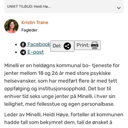
UNIKT TILBUD: Heidi Høye, leder av Minelli, og teamleder
UNIKT TILBUD: Heidi Hø...
Marianne Bjørklund (til venstre) jobber på et unikt botilbud for
Kristin Trane
unge jenter med omfattende psykiske vansker. (Foto: Kristin
Trane/NAPHA)
Fagleder
Facebook
Print:
Del:
E-post
Minelli er en heldøgns kommunal bo- tjeneste for
jenter mellom 18 og 26 år med store psykiske
helsevansker, som har medført flere år med tett
oppfølging og institusjonsopphold. Det bor til
enhver tid seks unge jenter på Minelli, i hver sin
leilighet, med fellesstue og egen personalbase.
Leder av Minelli, Heidi Høye, forteller at kommunen
hadde tall som bekymret dem, tall de ønsket å