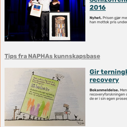
2016
Nyhet.
Prisen gjør meg
han mottok pris under
Tips fra NAPHAs kunnskapsbase
Gir terning
recovery
Bokanmeldelse.
Mene
recoveryforskningen 
de er i sin egen prose