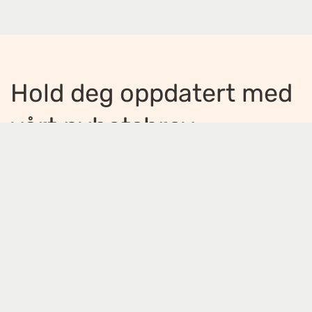
Hold deg oppdatert med
vårt nyhetsbrev
Jeg ønsker å motta nyhetsbrev
*
Jeg bekrefter å ha lest og er enig med
innholdet i
personvernerklæringen
*
Meld på