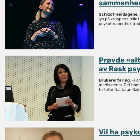
sammenhe
Schizofrenidagene,
lys på kroppens rolle 
psykoterapeutisk trad
Prøvde «alt»
av Rask psy
Brukererfaring.
-For
medisineres. Det hadde
forteller Nastaran Saki
Vil ha psyk