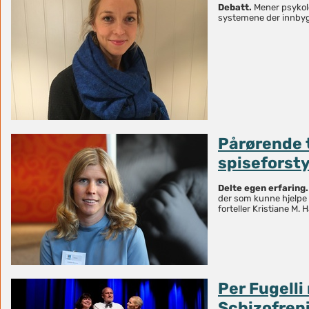
Debatt.
Mener psykol
systemene der innbygge
Pårørende 
spiseforsty
Delte egen erfaring.
der som kunne hjelpe m
forteller Kristiane M.
Per Fugelli
Schizofren