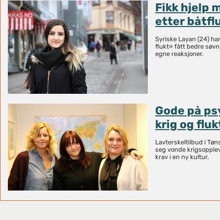
Fikk hjelp 
etter båtfl
Syriske Layan (24) ha
flukt» fått bedre søvn
egne reaksjoner.
Gode på psy
krig og fluk
Lavterskeltilbud i T
seg vonde krigsopplev
krav i en ny kultur.