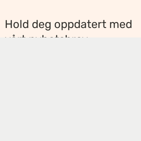
Hold deg oppdatert med
vårt nyhetsbrev
Jeg ønsker å motta nyhetsbrev
*
Jeg bekrefter å ha lest og er enig med
innholdet i
personvernerklæringen
*
Meld på