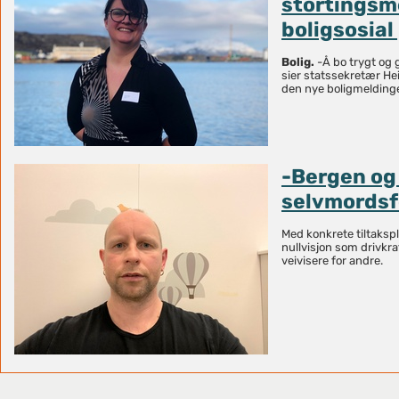
stortingsm
boligsosial 
Bolig.
-Å bo trygt og g
sier statssekretær Hei
den nye boligmelding
-Bergen og
selvmordsf
Med konkrete tiltaksp
nullvisjon som drivkr
veivisere for andre.