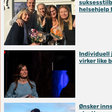
suksesstil
helsehjelp
Individuell
virker like b
Ønsker innsp