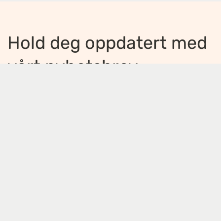
Hold deg oppdatert med
vårt nyhetsbrev
Jeg ønsker å motta nyhetsbrev
*
Jeg bekrefter å ha lest og er enig med
innholdet i
personvernerklæringen
*
Meld på