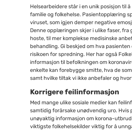
Helsearbeidere står i en unik posisjon til 
familie og folkehelse. Pasientopplæring spi
viruset, som igjen demper negative emosj
Denne opplæringen skjer i ulike faser, f
hoste, til mer komplekse medisinske anbe
behandling. Gi beskjed om hva pasienten e
risikoen for spredning. Her har også Folke
informasjon til befolkningen om koronavir
enkelte kan forebygge smitte, h
va de som 
samt h
vilke tiltak vi ikke anbefaler og hvor
Korrigere feilinformasjon
Med mange ulike sosiale medier kan feilin
samtidig forårsake unødvendig uro. Hvis 
unøyaktig informasjon om korona-utbruddet
viktigste folkehelsekilder viktig for å u