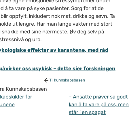
 oppleve egne emosjonelle stressymptomer under
d å ta vare på syke pasienter. Sørg for at de
r oppfylt, inkludert nok mat, drikke og søvn. Ta
holde ut lengre. Har man lange vakter med stort
il snakke med sine nærmeste. Øv deg selv på
stressnivå og uro.
ykologiske effekter av karantene, med råd
åvirker oss psykisk – dette sier forskningen
Til kunnskapsbasen
 fra Kunnskapsbasen
apskilder for
– Ansatte prøver så godt
unene
kan å ta vare på oss, men
står i en spagat