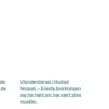
 de
Utendørsterapi i Hustad
 de
fengsel: – Eneste bivirkningen
jeg har hørt om, har vært stive
muskler.