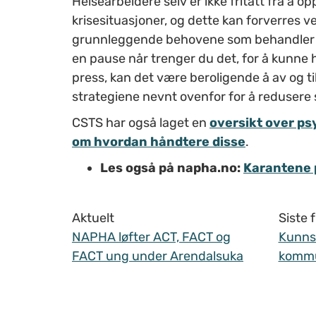
Helsearbeidere selv er ikke fritatt fra å
krisesituasjoner, og dette kan forverres ve
grunnleggende behovene som behandler bli
en pause når trenger du det, for å kunne 
press, kan det være beroligende å av og t
strategiene nevnt ovenfor for å redusere 
CSTS har også laget en
oversikt over ps
om hvordan håndtere disse
.
Les også på napha.no:
Karantene p
Aktuelt
Siste
NAPHA løfter ACT, FACT og
Kunnsk
FACT ung under Arendalsuka
komm