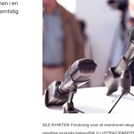
nen i en
samtidig
SILE NYHETER: Forskning viser at overdreven ekspo
negative psykiske helseutfall. ILLUSTRASJONSFO