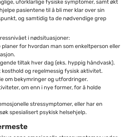
daglige, uforklarlige fysiske symptomer, samt økt
hjelpe pasientene til å bli mer klar over sin
dspunkt
, og samtidig ta de nødvendige grep
tressnivået i nødsituasjoner:
e planer for hvordan man som enkeltperson eller
tuasjon.
gende tiltak hver dag (eks. hyppig håndvask).
 kosthold og regelmessig fysisk aktivitet.
e om bekymringer og utfordringer.
iviteter, om enn i nye former, for å holde
g emosjonelle stressymptomer, eller har en
øk spesialisert psykisk helsehjelp.
nærmeste