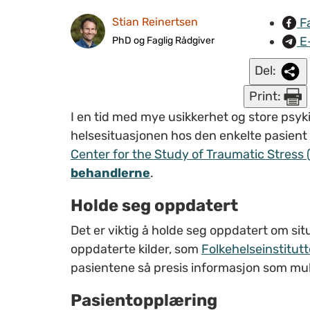
F
Stian Reinertsen
E
PhD og Faglig Rådgiver
Del:
Print:
I en tid med mye usikkerhet og store psyki
helsesituasjonen hos den enkelte pasient
Center for the Study of Traumatic Stress 
behandlerne
.
Holde seg oppdatert
Det er viktig å holde seg oppdatert om s
oppdaterte kilder, som
Folkehelseinstitutt
pasientene så presis informasjon som mul
Pasientopplæring