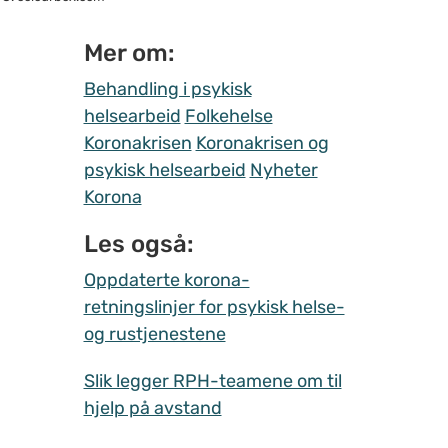
Mer om:
Behandling i psykisk
helsearbeid
Folkehelse
Koronakrisen
Koronakrisen og
psykisk helsearbeid
Nyheter
Korona
Les også:
Oppdaterte korona-
retningslinjer for psykisk helse-
og rustjenestene
Slik legger RPH-teamene om til
hjelp på avstand