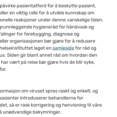
å påvirke pasientatferd for å beskytte pasient,
ller en viktig rolle for å utvikle kunnskap om
onelle reaksjoner under denne vanskelige tiden.
ra grunnleggende hygieneråd for håndvask og
falinger for forebygging, diagnose og
ller organisasjonen bør gjøre for å redusere
helseinstituttet laget en
samleside
for r
åd og
us. Siden gir blant annet råd om h
vordan den
har vært på reise bør gjøre hvis de blir syke,
for.
formasjon om viruset spres raskt og enkelt, og
pasienter introduserer behandlerne for
, så er rask korrigering og henvisning til våre
nngå unødvendige bekymringer.