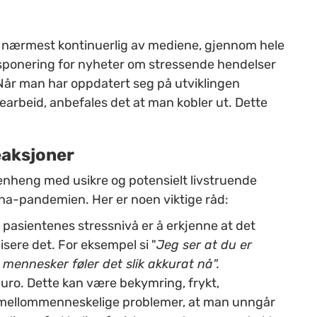
 nærmest kontinuerlig av mediene, gjennom hele
ksponering for nyheter om stressende hendelser
. Når man har oppdatert seg på utviklingen
searbeid, anbefales det at man kobler ut. Dette
eaksjoner
enheng med usikre og potensielt livstruende
na-pandemien. Her er noen viktige råd:
 pasientenes stressnivå er å erkjenne at det
isere det. For eksempel si "
Jeg ser at du er
 mennesker føler det slik akkurat nå".
 uro. Dette kan være bekymring, frykt,
 mellommenneskelige problemer, at man unngår