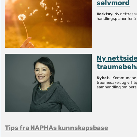
selvmord
Verktøy.
Ny nettressu
handlingsplaner for å
Ny nettsid
traumebeh
Nyhet.
-Kommunene s
traumesaker, og vi håp
samhandling om perso
Tips fra NAPHAs kunnskapsbase