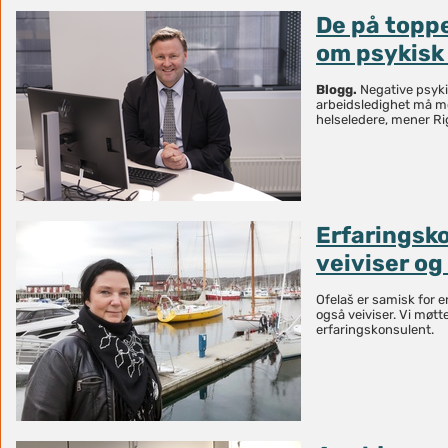
De på topp
om psykisk
Blogg.
Negative psykis
arbeidsledighet må m
helseledere, mener R
Erfaringsk
veiviser o
Ofelaš er samisk for e
også veiviser. Vi mø
erfaringskonsulent.