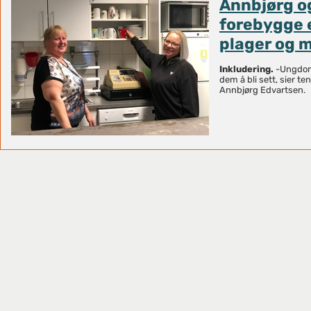
Annbjørg og
forebygge 
plager og 
Inkludering.
-Ungdomm
dem å bli sett, sier 
Annbjørg Edvartsen.