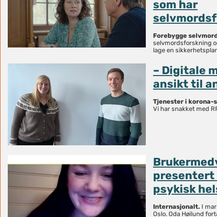
som har
selvmordsf
Forebygge selvmord
selvmordsforskning o
lage en sikkerhetsplan
– Digitale 
ansikt til a
Tjenester i korona-
Vi har snakket med RP
Brukermedv
presentert 
psykisk he
Internasjonalt.
I mar
Oslo. Oda Høilund fo