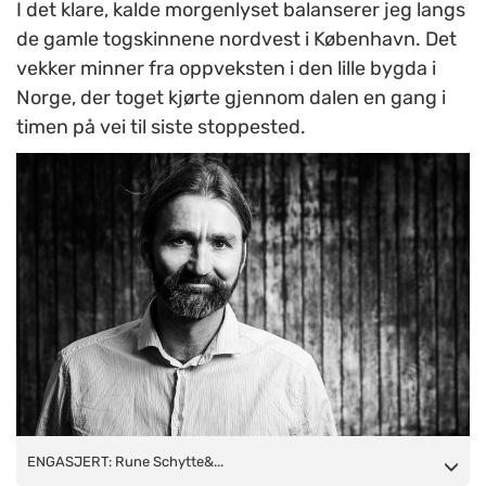
I det klare, kalde morgenlyset balanserer jeg langs
de gamle togskinnene nordvest i København. Det
vekker minner fra oppveksten i den lille bygda i
Norge, der toget kjørte gjennom dalen en gang i
timen på vei til siste stoppested.
ENGASJERT: Rune Schytte er en filmskaper med hjerte for de
ENGASJERT: Rune Schytte&...