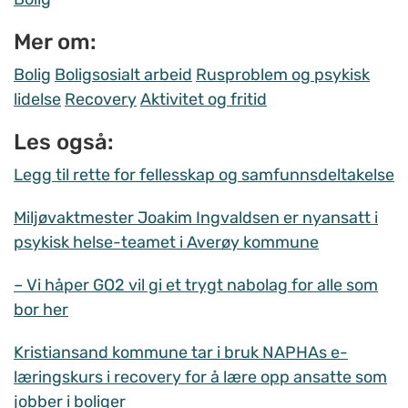
Mer om:
Bolig
Boligsosialt arbeid
Rusproblem og psykisk
lidelse
Recovery
Aktivitet og fritid
Les også:
Legg til rette for fellesskap og samfunnsdeltakelse
Miljøvaktmester Joakim Ingvaldsen er nyansatt i
psykisk helse-teamet i Averøy kommune
– Vi håper GO2 vil gi et trygt nabolag for alle som
bor her
Kristiansand kommune tar i bruk NAPHAs e-
læringskurs i recovery for å lære opp ansatte som
jobber i boliger