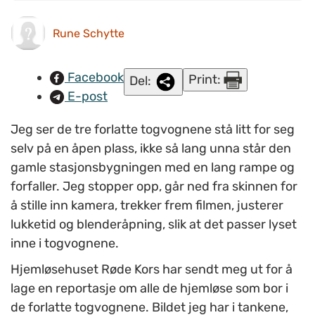
som faller utenfor. Han har blant annet laget flere filmer
om Housing First. (FOTO: Anders Beier)
Rune Schytte
Facebook
Print:
Del:
E-post
Jeg ser de tre forlatte togvognene stå litt for seg
selv på en åpen plass, ikke så lang unna står den
gamle stasjonsbygningen med en lang rampe og
forfaller. Jeg stopper opp, går ned fra skinnen for
å stille inn kamera, trekker frem filmen, justerer
lukketid og blenderåpning, slik at det passer lyset
inne i togvognene.
Hjemløsehuset Røde Kors har sendt meg ut for å
lage en reportasje om alle de hjemløse som bor i
de forlatte togvognene. Bildet jeg har i tankene,