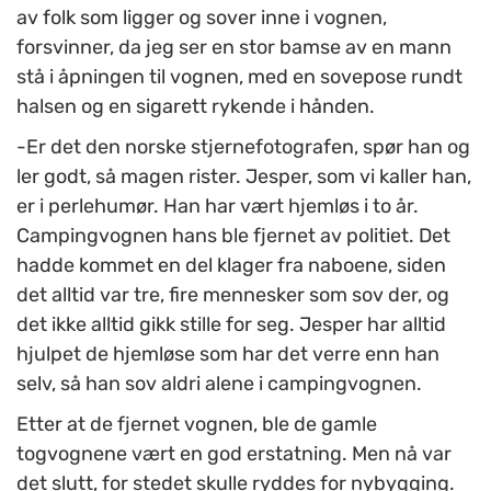
av folk som ligger og sover inne i vognen,
forsvinner, da jeg ser en stor bamse av en mann
stå i åpningen til vognen, med en sovepose rundt
halsen og en sigarett rykende i hånden.
-Er det den norske stjernefotografen, spør han og
ler godt, så magen rister. Jesper, som vi kaller han,
er i perlehumør. Han har vært hjemløs i to år.
Campingvognen hans ble fjernet av politiet. Det
hadde kommet en del klager fra naboene, siden
det alltid var tre, fire mennesker som sov der, og
det ikke alltid gikk stille for seg. Jesper har alltid
hjulpet de hjemløse som har det verre enn han
selv, så han sov aldri alene i campingvognen.
Etter at de fjernet vognen, ble de gamle
togvognene vært en god erstatning. Men nå var
det slutt, for stedet skulle ryddes for nybygging.