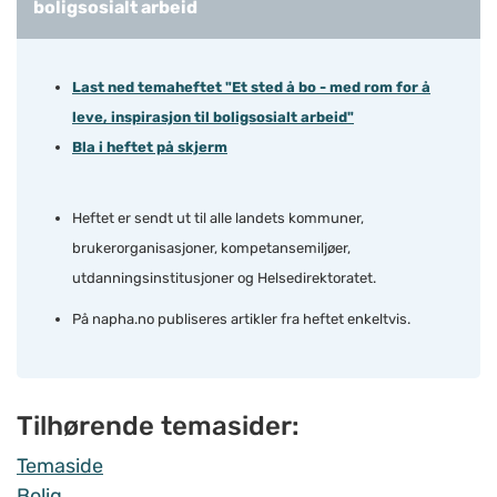
boligsosialt arbeid
Last ned temaheftet "Et sted å bo - med rom for å
leve, inspirasjon til boligsosialt arbeid"
Bla i heftet på skjerm
Heftet er sendt ut til alle landets kommuner,
brukerorganisasjoner, kompetansemiljøer,
utdanningsinstitusjoner og Helsedirektoratet.
På napha.no publiseres artikler fra heftet enkeltvis.
Tilhørende temasider:
Temaside
Bolig