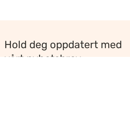
Hold deg oppdatert med
vårt nyhetsbrev
Jeg ønsker å motta nyhetsbrev
*
Jeg bekrefter å ha lest og er enig med
innholdet i
personvernerklæringen
*
Meld på