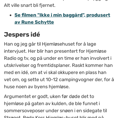
Alt ville snart bli fjernet.
Se filmen "Ikke i min baggård", produsert
av Rune Schytte
Jespers idé
Han og jeg går til Hjemløsehuset for å lage
intervjuet. Her blir han presentert for Hjemløse
Radio og tv, og på under en time er han involvert i
utskrivelser og fremtidsplaner. Raskt kommer han
med en idé, om at vi skal okkupere en plass han
vet om, og sette ut 10-12 campingvogner der, for å
huse noen av byens hjemløse.
Argumentet er godt, uken før døde det to
hjemløse på gaten av kulden, de ble funnet i
sommersoveposer under snøen i en sidegate til
Strøget. Røde Kors Hjemløs-huset blir med på