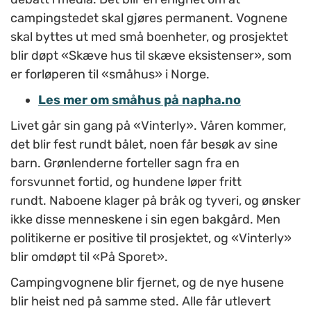
campingstedet skal gjøres permanent. Vognene
skal byttes ut med små boenheter, og prosjektet
blir døpt «Skæve hus til skæve eksistenser», som
er forløperen til «småhus» i Norge.
Les mer om småhus på napha.no
Livet går sin gang på «Vinterly». Våren kommer,
det blir fest rundt bålet, noen får besøk av sine
barn. Grønlenderne forteller sagn fra en
forsvunnet fortid, og hundene løper fritt
rundt. Naboene klager på bråk og tyveri, og ønsker
ikke disse menneskene i sin egen bakgård. Men
politikerne er positive til prosjektet, og «Vinterly»
blir omdøpt til «På Sporet».
Campingvognene blir fjernet, og de nye husene
blir heist ned på samme sted. Alle får utlevert