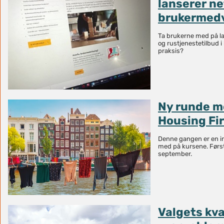
lanserer ne
brukermedv
Ta brukerne med på la
og rustjenestetilbud i
praksis?
Ny runde m
Housing Fir
Denne gangen er en in
med på kursene. Først
september.
Valgets kva