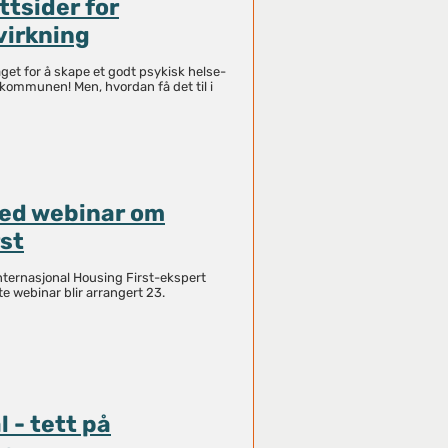
ttsider for
irkning
get for å skape et godt psykisk helse-
 kommunen! Men, hvordan få det til i
ed webinar om
st
ternasjonal Housing First-ekspert
e webinar blir arrangert 23.
l - tett på