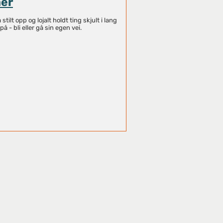
er
stilt opp og lojalt holdt ting skjult i lang
å - bli eller gå sin egen vei.