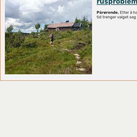
rusproblem
Pårørende.
Etter å ha 
tid trenger valget seg p