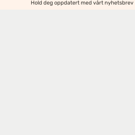
Hold deg oppdatert med vårt nyhetsbrev
Ansvarlig redaktør
:
Ellen Hoxmark
Webredaktør
:
Ragnhild Krogvig Karlsen
Personvern og informasjonskapsler