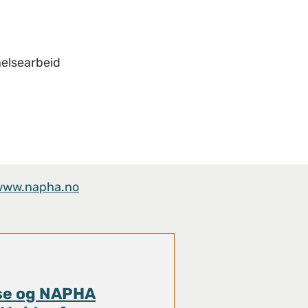
helsearbeid
www.napha.no
se og NAPHA