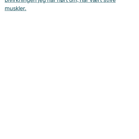
bivirkningen jeg har hørt om, har vært stive
muskler.