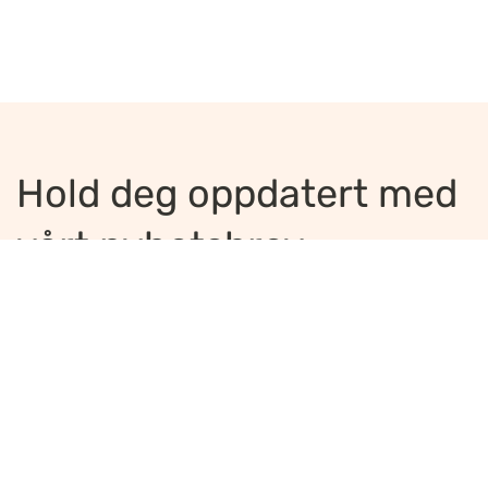
Hold deg oppdatert med
vårt nyhetsbrev
Jeg ønsker å motta nyhetsbrev
*
Jeg bekrefter å ha lest og er enig med
innholdet i
personvernerklæringen
*