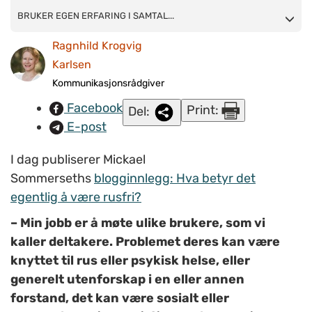
BRUKER EGEN ERFARING I SAMTALER: Mickael Sommerseth
BRUKER EGEN ERFARING I SAMTAL...
er ansatt som erfaringskonsulent i NAV Tromsøs
Ragnhild Krogvig
ungdomsavdeling, der han har jobbet siden mars i fjor med
Karlsen
med aldersgruppen 18 til 30 år. I tillegg møter han mennesker
Kommunikasjonsrådgiver
som er til rusbehandling i spesialisthelsetjenesten når han
Facebook
Print:
Del:
jobber som tilkallingsvikar der. (Foto: Einar Angelsen).
E-post
I dag publiserer Mickael
Sommerseths
blogginnlegg: Hva betyr det
egentlig å være rusfri?
– Min jobb er å møte ulike brukere, som vi
kaller deltakere. Problemet deres kan være
knyttet til rus eller psykisk helse, eller
generelt utenforskap i en eller annen
forstand, det kan være sosialt eller