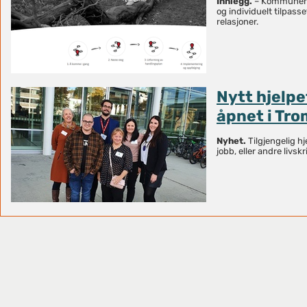
Innlegg.
– Kommunene h
og individuelt tilpasse
relasjoner.
Nytt hjelpe
åpnet i Tr
Nyhet.
Tilgjengelig hj
jobb, eller andre livskr