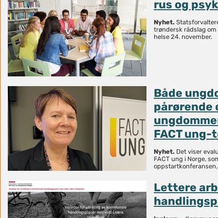
rus og psyk
Nyhet.
Statsforvalter
trøndersk rådslag om
helse 24. november.
Både ungd
pårørende 
ungdommene
FACT ung-
Nyhet.
Det viser eval
FACT ung i Norge, som
oppstartkonferansen,
Lettere ar
handlingsp